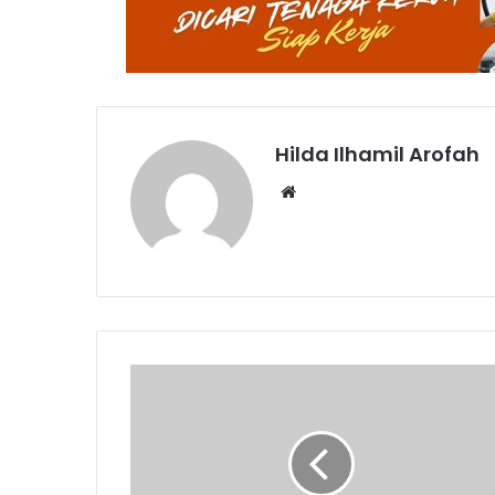
Hilda Ilhamil Arofah
Website
Kimia
Farma
Diagnostika
Buka
Loker
Fresh