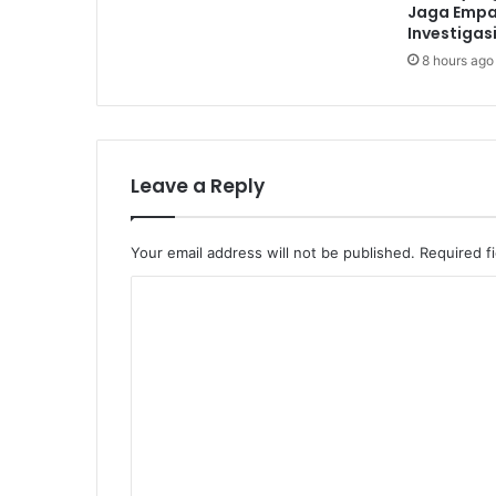
Jaga Empa
Investigasi
8 hours ago
Leave a Reply
Your email address will not be published.
Required f
C
o
m
m
e
n
t