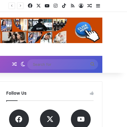
Facebook
X
YouTube
Instagram
TikTok
RSS
Log In
Random Article
Sidebar
Kemenkes dan DPR Kecam Nakes yang Hina Pasien BPJS: Jaga Empati, Lakukan Investigasi!
Random Article
Switch skin
Search
for
Follow Us