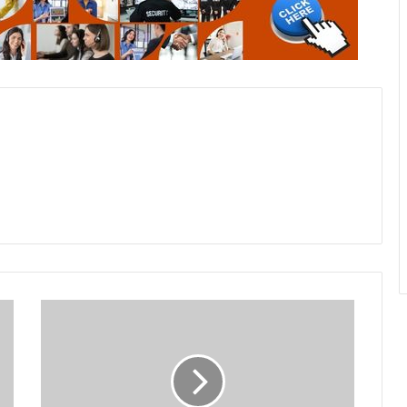
Menkominfo
Sebut
Siaran
TV
Total
Digital