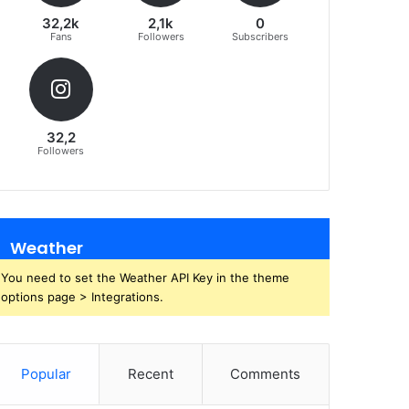
32,2k
2,1k
0
Fans
Followers
Subscribers
32,2
Followers
Weather
You need to set the Weather API Key in the theme
options page > Integrations.
Popular
Recent
Comments