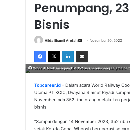
Penumpang, 23
Bisnis
Send
Hilda Ilhamil Arofah
November 20, 2023
an
Facebook
X
LinkedIn
Share via Email
email
Whoosh telah mengangkut 352 ribu penumpang selama bero
Topcareer.id
– Dalam acara World Railway Coo
Utama PT KCIC, Dwiyana Slamet Riyadi sampai
November, ada 352 ribu orang melakukan perj
bisnis.
“Sampai dengan 14 November 2023, 352 ribu 
sejak Kereta Cepat Whoosh beroperasi secara k