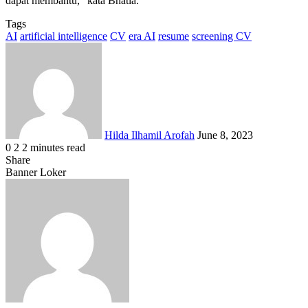
dapat membantu,” kata Bhatia.
Tags
AI
artificial intelligence
CV
era AI
resume
screening CV
Send
an
email
Hilda Ilhamil Arofah
June 8, 2023
0
2
2 minutes read
Facebook
X
LinkedIn
WhatsApp
Share
Share
via
Facebook
X
LinkedIn
WhatsApp
Share
Banner Loker
Email
via
Email