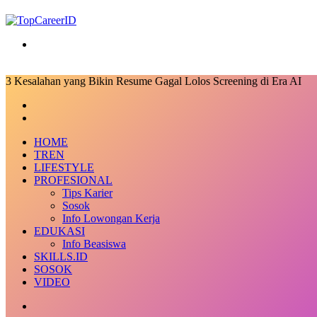
Search
for
3 Kesalahan yang Bikin Resume Gagal Lolos Screening di Era AI
Facebook
X
LinkedIn
Messenger
Messenger
Share
Previous
via
post
Next
Email
post
HOME
TREN
LIFESTYLE
PROFESIONAL
Tips Karier
Sosok
Info Lowongan Kerja
EDUKASI
Info Beasiswa
SKILLS.ID
SOSOK
VIDEO
Random