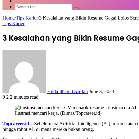
Article
Switch
skin
Search
for
Home
/
Tips Karier
/
3 Kesalahan yang Bikin Resume Gagal Lolos Scre
Tips Karier
3 Kesalahan yang Bikin Resume Gaga
Send
an
email
Hilda Ilhamil Arofah
June 8, 2023
0
2
2 minutes read
Facebook
X
LinkedIn
WhatsApp
Share
via
Ilustrasi mencari kerja. (Dimas/Topcareer.id)
Email
Topcareer.id
– Sebelum era Artificial Intelligence (AI), resume ata
hingga robot AI, di mana mereka bukan orang.