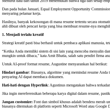
Menurut data dari tahun 2019 menemukan bahwa tiga dari setiap empa
Dan pada bulan Januari, Equal Employment Opportunity Commission
menyaring pelamar kerja.
Hasilnya, banyak kekosongan di mana resume tertentu secara otomati
ahli dibuat oleh pencari kerja yang bisa membuat resume-nya menghil
1. Menjadi terlalu kreatif
Strategi kreatif pasti bisa berhasil untuk pembaca aplikasi manusia
“Ketika Anda memiliki sistem di sisi lain yang mencoba menyalin dan
mungkin untuk dibaca,” kata Amit Bhatia, salah satu pendiri firma a
Untuk AI-proof format resume, Augustine menyarankan hal berikut:
Hindari gambar
: Biasanya, algoritme yang memindai resume Anda t
penyaring AI dapat membaca dokumen.
Hati-hati dengan Hyperlink
: Agustinus mengatakan bahwa terkadan
Jika ingin mereferensikan beberapa karya digital dalam resume, pasti
Jangan customize:
Font dan simbol khusus adalah bendera merah un
biasanya ditemukan di platform seperti Microsoft Word atau Google 