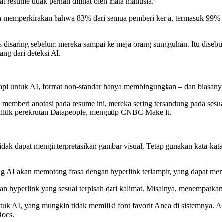
t resume tidak pernah dilihat oleh mata manusia.
 memperkirakan bahwa 83% dari semua pemberi kerja, termasuk 99% d
s disaring sebelum mereka sampai ke meja orang sungguhan. Itu diseb
ang dari deteksi AI.
, tetapi untuk AI, format non-standar hanya membingungkan – dan bias
 memberi anotasi pada resume ini, mereka sering tersandung pada sesua
nalitik perekrutan Datapeople, mengutip CNBC Make It.
idak dapat menginterpretasikan gambar visual. Tetap gunakan kata-k
g AI akan memotong frasa dengan hyperlink terlampir, yang dapat men
kan hyperlink yang sesuai terpisah dari kalimat. Misalnya, menempatkan
tuk AI, yang mungkin tidak memiliki font favorit Anda di sistemnya.
Docs.