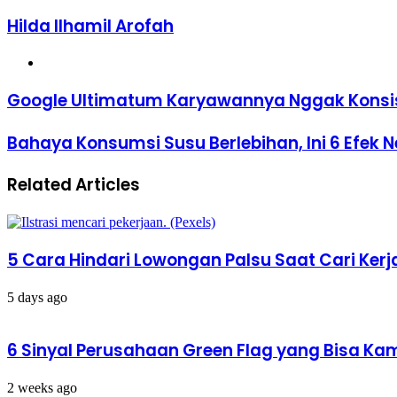
Hilda Ilhamil Arofah
Website
Google
Google Ultimatum Karyawannya Nggak Konsist
Ultimatum
Karyawannya
Bahaya
Bahaya Konsumsi Susu Berlebihan, Ini 6 Efek 
Nggak
Konsumsi
Konsisten
Susu
Hadir
Related Articles
Berlebihan,
di
Ini
Kantor
6
Efek
Negatifnya
5 Cara Hindari Lowongan Palsu Saat Cari Kerj
5 days ago
6 Sinyal Perusahaan Green Flag yang Bisa Ka
2 weeks ago