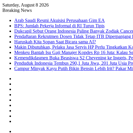
Saturday, August 8 2026
Breaking News
Arab Saudi Resmi Akuisisi Perusahaan Gim EA
BPS: Jumlah Pekerja Informal di RI Turun Tipis
Dukcapil Sebut Orang Indonesia Paling Banyak Zodiak Cance
Pendaftaran Rekrutmen Dosen Tidak Tetap ITB Diperpanjang 
Haruskah Kita Sopan Saat Bicara sama AI?
Makin Dibutuhkan, Pelaku Jasa Servis HP Perlu Tingkatkan K
Menkeu Bantah Isu Gaji Manajer Kopdes Rp 16 Juta: Kalau Seg
Kemendikdasmen Buka Beasiswa S2 Chevening ke Inggris, Pe
Penduduk Indonesia Tembus 290,1 Juta Jiwa, 201 Juta Usia Pr
Campur Minyak Kayu Putih Bikin Bensin Lebih Irit? Pakar M
Facebook
X
YouTube
Instagram
TikTok
RSS
Log
In
Random
Article
Sidebar
Menu