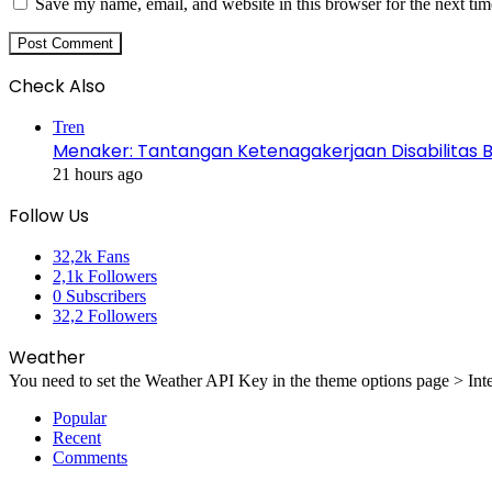
Save my name, email, and website in this browser for the next ti
Check Also
Close
Tren
Menaker: Tantangan Ketenagakerjaan Disabilitas 
21 hours ago
Follow Us
32,2k
Fans
2,1k
Followers
0
Subscribers
32,2
Followers
Weather
You need to set the Weather API Key in the theme options page > Inte
Popular
Recent
Comments