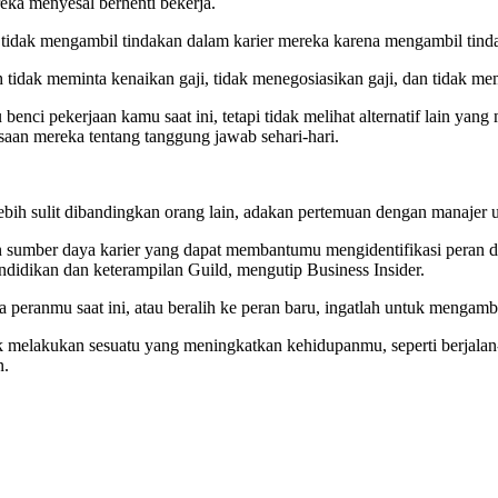
eka menyesal berhenti bekerja.
idak mengambil tindakan dalam karier mereka karena mengambil tindaka
 tidak meminta kenaikan gaji, tidak menegosiasikan gaji, dan tidak m
nci pekerjaan kamu saat ini, tetapi tidak melihat alternatif lain yang 
aan mereka tentang tanggung jawab sehari-hari.
ih sulit dibandingkan orang lain, adakan pertemuan dengan manajer
 sumber daya karier yang dapat membantumu mengidentifikasi peran 
endidikan dan keterampilan Guild, mengutip Business Insider.
peranmu saat ini, atau beralih ke peran baru, ingatlah untuk mengambil 
k melakukan sesuatu yang meningkatkan kehidupanmu, seperti berjalan-
n.