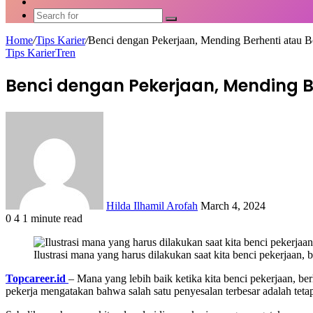
Article
Switch
skin
Search
for
Home
/
Tips Karier
/
Benci dengan Pekerjaan, Mending Berhenti atau B
Tips Karier
Tren
Benci dengan Pekerjaan, Mending B
Send
an
email
Hilda Ilhamil Arofah
March 4, 2024
0
4
1 minute read
Facebook
X
LinkedIn
WhatsApp
Share
via
Ilustrasi mana yang harus dilakukan saat kita benci pekerjaan,
Email
Topcareer.id
– Mana yang lebih baik ketika kita benci pekerjaan, be
pekerja mengatakan bahwa salah satu penyesalan terbesar adalah tetap