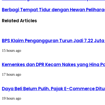
Peringatkan
Cuaca
Berbagi
Berbagi Tempat Tidur dengan Hewan Pelihara
Ekstrem
Tempat
Berpotensi
Tidur
Hingga
Related Articles
dengan
8
Hewan
Maret
Peliharaan,
2024
Aman
Nggak,
BPS Klaim Pengangguran Turun Jadi 7,22 Jut
sih?
15 hours ago
Kemenkes dan DPR Kecam Nakes yang Hina Pas
17 hours ago
Daya Beli Belum Pulih, Pajak E-Commerce Dit
19 hours ago