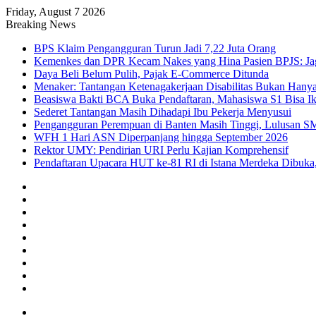
Friday, August 7 2026
Breaking News
BPS Klaim Pengangguran Turun Jadi 7,22 Juta Orang
Kemenkes dan DPR Kecam Nakes yang Hina Pasien BPJS: Jaga
Daya Beli Belum Pulih, Pajak E-Commerce Ditunda
Menaker: Tantangan Ketenagakerjaan Disabilitas Bukan Hany
Beasiswa Bakti BCA Buka Pendaftaran, Mahasiswa S1 Bisa Ik
Sederet Tantangan Masih Dihadapi Ibu Pekerja Menyusui
Pengangguran Perempuan di Banten Masih Tinggi, Lulusan S
WFH 1 Hari ASN Diperpanjang hingga September 2026
Rektor UMY: Pendirian URI Perlu Kajian Komprehensif
Pendaftaran Upacara HUT ke-81 RI di Istana Merdeka Dibuka,
Facebook
X
YouTube
Instagram
TikTok
RSS
Log
In
Random
Article
Sidebar
Menu