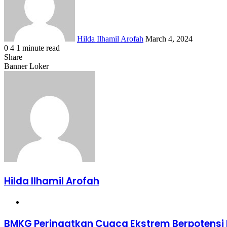
Hilda Ilhamil Arofah
March 4, 2024
0
4
1 minute read
Facebook
X
LinkedIn
WhatsApp
Share
Share
via
Facebook
X
LinkedIn
WhatsApp
Share
Banner Loker
Email
via
Email
Hilda Ilhamil Arofah
Website
BMKG
BMKG Peringatkan Cuaca Ekstrem Berpotensi 