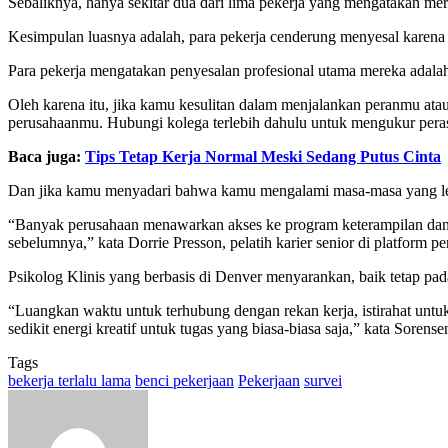
Sebaliknya, hanya sekitar dua dari lima pekerja yang mengatakan mer
Kesimpulan luasnya adalah, para pekerja cenderung menyesal karena t
Para pekerja mengatakan penyesalan profesional utama mereka adalah
Oleh karena itu, jika kamu kesulitan dalam menjalankan peranmu atau be
perusahaanmu. Hubungi kolega terlebih dahulu untuk mengukur peras
Baca juga:
Tips Tetap Kerja Normal Meski Sedang Putus Cinta
Dan jika kamu menyadari bahwa kamu mengalami masa-masa yang leb
“Banyak perusahaan menawarkan akses ke program keterampilan dan
sebelumnya,” kata Dorrie Presson, pelatih karier senior di platform p
Psikolog Klinis yang berbasis di Denver menyarankan, baik tetap pada 
“Luangkan waktu untuk terhubung dengan rekan kerja, istirahat untu
sedikit energi kreatif untuk tugas yang biasa-biasa saja,” kata Sorense
Tags
bekerja terlalu lama
benci pekerjaan
Pekerjaan
survei
Send
an
email