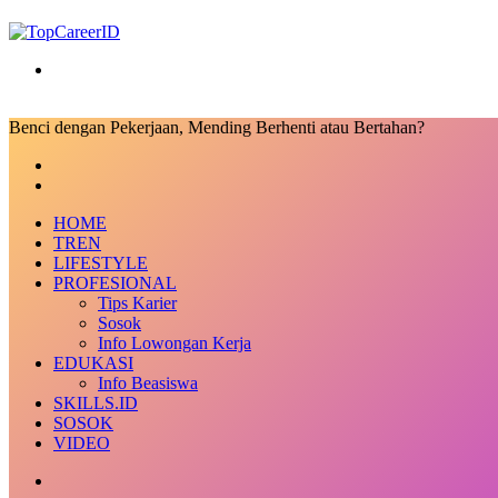
Search
for
Benci dengan Pekerjaan, Mending Berhenti atau Bertahan?
Facebook
X
LinkedIn
Messenger
Messenger
Share
Previous
via
post
Next
Email
post
HOME
TREN
LIFESTYLE
PROFESIONAL
Tips Karier
Sosok
Info Lowongan Kerja
EDUKASI
Info Beasiswa
SKILLS.ID
SOSOK
VIDEO
Random