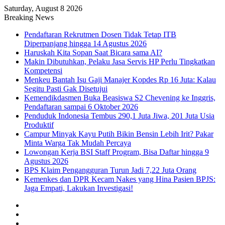
Saturday, August 8 2026
Breaking News
Pendaftaran Rekrutmen Dosen Tidak Tetap ITB
Diperpanjang hingga 14 Agustus 2026
Haruskah Kita Sopan Saat Bicara sama AI?
Makin Dibutuhkan, Pelaku Jasa Servis HP Perlu Tingkatkan
Kompetensi
Menkeu Bantah Isu Gaji Manajer Kopdes Rp 16 Juta: Kalau
Segitu Pasti Gak Disetujui
Kemendikdasmen Buka Beasiswa S2 Chevening ke Inggris,
Pendaftaran sampai 6 Oktober 2026
Penduduk Indonesia Tembus 290,1 Juta Jiwa, 201 Juta Usia
Produktif
Campur Minyak Kayu Putih Bikin Bensin Lebih Irit? Pakar
Minta Warga Tak Mudah Percaya
Lowongan Kerja BSI Staff Program, Bisa Daftar hingga 9
Agustus 2026
BPS Klaim Pengangguran Turun Jadi 7,22 Juta Orang
Kemenkes dan DPR Kecam Nakes yang Hina Pasien BPJS:
Jaga Empati, Lakukan Investigasi!
Facebook
X
YouTube