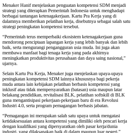
Menaker Hanif menjelaskan penguatan kompetensi SDM menjadi
strategi yang diterapkan Pemerintah Indonesia untuk menghadapi
berbagai tantangan ketenagakerjaan. Kartu Pra Kerja yang di
dalamnya memberikan pelatihan kerja, disebutnya sebagai salah satu
strategi peningkatan kompetensi tersebut.
“Pemerintah terus memperbaiki ekosistem ketenagakerjaan guna
mendorong penciptaan lapangan kerja yang lebih banyak dan lebih
baik, serta mengurangi pengangguran usia muda. Ini juga akan
membawa manfaat bagi tenaga kerja yang pada akhirnya
meningkatkan produktivitas perusahaan dan daya saing nasional,”
ujarnya.
Selain Kartu Pra Kerja, Menaker juga menjelaskan upaya-upaya
peningkatan kompetensi SDM lainnya khususnya bagi pekerja
muda antara lain kebijakan pelatihan berbasis kompetensi yang
inklusif atau tidak mempersyaratkan (batasan) usia maupun latar
belakang pendidikan, revitalisasi BLK, pelatihan softskill di BLK
guna mengantisipasi pekerjaan-pekerjaan baru di era Revolusi
Industri 4.0, serta program pemagangan berbasis jabatan.
“Pemagangan ini merupakan salah satu upaya untuk mengatasi
ketidaksesuaian antara kompetensi yang dimiliki oleh pencari kerja
dengan kualifikasi yang dipersyaratkan oleh pasar kerja/dunia
industri, yang dilaksanakan baik di dalam maupun luar negeri,”