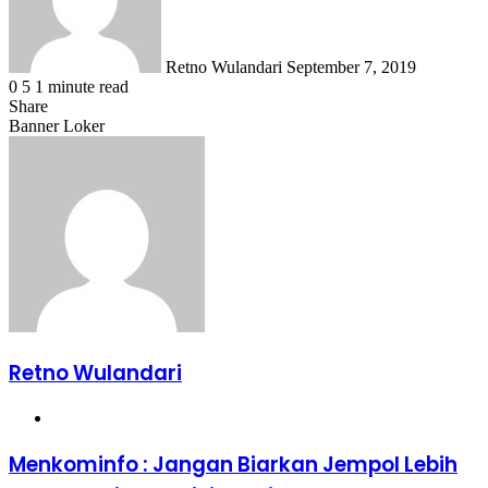
Retno Wulandari
September 7, 2019
0
5
1 minute read
Share
Facebook
X
LinkedIn
WhatsApp
Share
Banner Loker
via
Email
Retno Wulandari
Website
Menkominfo
Menkominfo : Jangan Biarkan Jempol Lebih
: