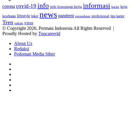
info
informasi
covid-19
corona
info lowongan kerja
kerja
karier
news
pandemi
lifestyle
kesehatan
loker
profesional
tips karier
perusahaan
Tren
virus
vaksin
© Copyright 2026, Permata Indonesia All Rights Reserved |
Proudly Hosted by
Topcareerid
About Us
Redaksi
Pedoman Media Siber
Facebook
X
YouTube
Instagram
TikTok
RSS
Facebook
X
LinkedIn
WhatsApp
Back
to
top
button