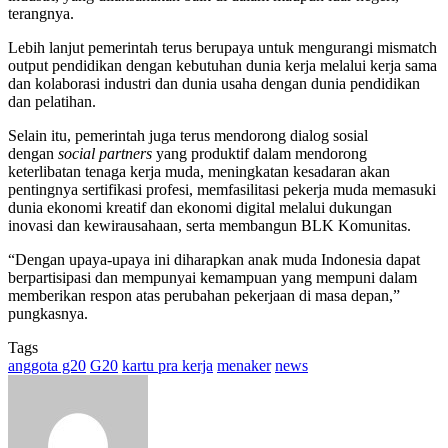
terangnya.
Lebih lanjut pemerintah terus berupaya untuk mengurangi mismatch
output pendidikan dengan kebutuhan dunia kerja melalui kerja sama
dan kolaborasi industri dan dunia usaha dengan dunia pendidikan
dan pelatihan.
Selain itu, pemerintah juga terus mendorong dialog sosial
dengan
social partners
yang produktif dalam mendorong
keterlibatan tenaga kerja muda, meningkatan kesadaran akan
pentingnya sertifikasi profesi, memfasilitasi pekerja muda memasuki
dunia ekonomi kreatif dan ekonomi digital melalui dukungan
inovasi dan kewirausahaan, serta membangun BLK Komunitas.
“Dengan upaya-upaya ini diharapkan anak muda Indonesia dapat
berpartisipasi dan mempunyai kemampuan yang mempuni dalam
memberikan respon atas perubahan pekerjaan di masa depan,”
pungkasnya.
Tags
anggota g20
G20
kartu pra kerja
menaker
news
Send
an
email