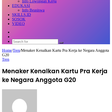
Info Lowongan Kerja
EDUKASI
Info Beasiswa
SKILLS.ID
SOSOK
VIDEO
Random
Article
Switch
skin
Search
for
Home
/
Tren
/
Menaker Kenalkan Kartu Pra Kerja ke Negara Anggota
G20
Tren
Menaker Kenalkan Kartu Pra Kerja
ke Negara Anggota G20
Send
an
email