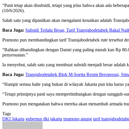
“Pasti tetap akan disubsidi, tetapi yang jelas bahwa akan ada bebera
(10/6/2026).
Salah satu yang dipastikan akan mengalami kenaikan adalah Transjabo
Baca Juga:
Subsidi Terlalu Besar, Tarif Transjabodetabek Bakal Nai
Pramono pun membandingkan tarif Transjabodetabek rute tersebut den
“Bahkan dibandingkan dengan Damri yang paling murah kan Rp 80.000
penyesuaian.”
Ia menyebut, salah satu yang membuat subsidi menjadi besar adalah k
Baca Juga:
Transjabodetabek Blok M-Soetta Resmi Beroperasi, Sim
“Hampir semua halte yang bukan di wilayah Jakarta pun kita harus 
“Tetapi prinsipnya pasti saya mempertimbangkan dengan sungguh-su
Pramono pun mengatakan bahwa mereka akan menambah armada transp
Tags
DKI Jakarta
gubernur dki jakarta
pramono anung
tarif transjabodetab
Send
an