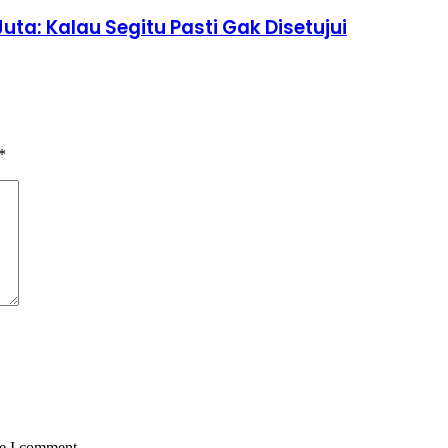
uta: Kalau Segitu Pasti Gak Disetujui
*
me I comment.