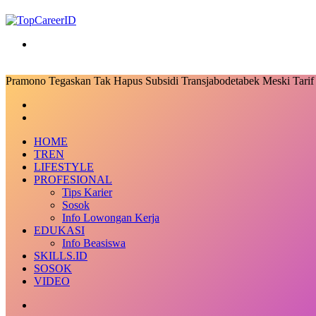
Search
for
Pramono Tegaskan Tak Hapus Subsidi Transjabodetabek Meski Tarif
Facebook
X
LinkedIn
Messenger
Messenger
Share
Previous
via
post
Next
Email
post
HOME
TREN
LIFESTYLE
PROFESIONAL
Tips Karier
Sosok
Info Lowongan Kerja
EDUKASI
Info Beasiswa
SKILLS.ID
SOSOK
VIDEO
Random