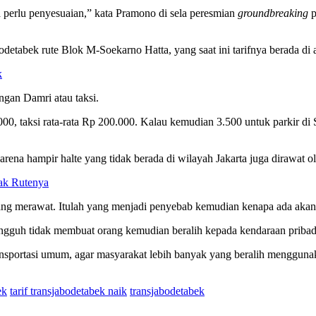
pa perlu penyesuaian,” kata Pramono di sela peresmian
groundbreaking
p
detabek rute Blok M-Soekarno Hatta, yang saat ini tarifnya berada di
k
gan Damri atau taksi.
, taksi rata-rata Rp 200.000. Kalau kemudian 3.500 untuk parkir di 
arena hampir halte yang tidak berada di wilayah Jakarta juga dirawat o
ak Rutenya
yang merawat. Itulah yang menjadi penyebab kemudian kenapa ada aka
ngguh tidak membuat orang kemudian beralih kepada kendaraan pribad
ortasi umum, agar masyarakat lebih banyak yang beralih menggunak
ek
tarif transjabodetabek naik
transjabodetabek