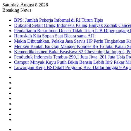
Saturday, August 8 2026
Breaking News
BPS: Jumlah Pekerja Informal di RI Turun Tipis
Dukcapil Sebut Orang Indonesia Paling Banyak Zodiak Cance
Pendaftaran Rekrutmen Dosen Tidak Tetap ITB Diperpanjang 
Haruskah Kita Sopan Saat Bicara sama AI?
Makin Dibutuhkan, Pelaku Jasa Servis HP Perlu Tingkatkan K
Menkeu Bantah Isu Gaji Manajer Kopdes Rp 16 Juta: Kalau Seg
Kemendikdasmen Buka Beasiswa S2 Chevening ke Inggris, Pe
Penduduk Indonesia Tembus 290,1 Juta Jiwa, 201 Juta Usia Pr
Campur Minyak Kayu Putih Bikin Bensin Lebih Irit? Pakar M
Lowongan Kerja BSI Staff Program, Bisa Daftar hingga 9 Agu
Facebook
X
YouTube
Instagram
TikTok
RSS
Log
In
Random
Article
Sidebar
Menu