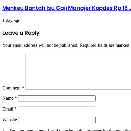
Menkeu Bantah Isu Gaji Manajer Kopdes Rp 16 J
1 day ago
Leave a Reply
Your email address will not be published.
Required fields are marked
Comment
*
Name
*
Email
*
Website
Save my name, email, and website in this browser for the next ti