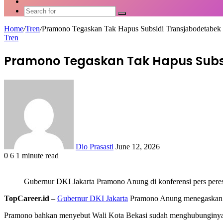
Article
Switch
skin
Search
for
Home
/
Tren
/
Pramono Tegaskan Tak Hapus Subsidi Transjabodetabek 
Tren
Pramono Tegaskan Tak Hapus Subsid
Send
an
email
Dio Prasasti
June 12, 2026
0
6
1 minute read
Facebook
X
LinkedIn
WhatsApp
Share
via
Gubernur DKI Jakarta Pramono Anung di konferensi pers pere
Email
TopCareer.id
–
Gubernur DKI Jakarta
Pramono Anung menegaskan ti
Pramono bahkan menyebut Wali Kota Bekasi sudah menghubunginya da