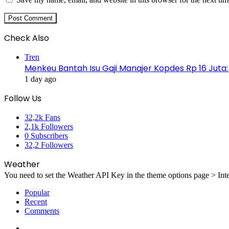
Check Also
Close
Tren
Menkeu Bantah Isu Gaji Manajer Kopdes Rp 16 Juta: K
1 day ago
Follow Us
32,2k
Fans
2,1k
Followers
0
Subscribers
32,2
Followers
Weather
You need to set the Weather API Key in the theme options page > Inte
Popular
Recent
Comments