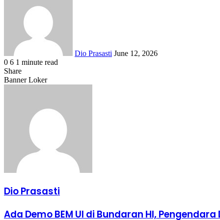
email
Dio Prasasti
June 12, 2026
0
6
1 minute read
Facebook
X
LinkedIn
WhatsApp
Share
Share
via
Facebook
X
LinkedIn
WhatsApp
Share
Banner Loker
Email
via
Email
Dio Prasasti
Ada
Ada Demo BEM UI di Bundaran HI, Pengendara D
Demo