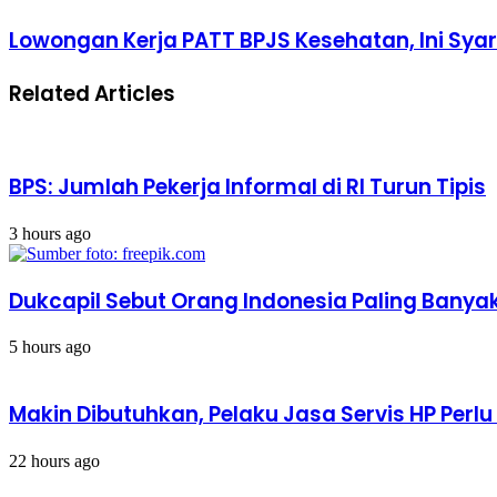
BEM
Lowongan
Lowongan Kerja PATT BPJS Kesehatan, Ini Sya
UI
Kerja
di
PATT
Bundaran
Related Articles
BPJS
HI,
Kesehatan,
Pengendara
Ini
Diimbau
Syaratnya
Hindari
Jalan
BPS: Jumlah Pekerja Informal di RI Turun Tipis
Ini
3 hours ago
Dukcapil Sebut Orang Indonesia Paling Banya
5 hours ago
Makin Dibutuhkan, Pelaku Jasa Servis HP Perl
22 hours ago