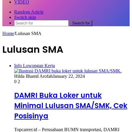
VIDEO
Random Article
Switch skin
Search for
Home
/
Lulusan SMA
Lulusan SMA
Info Lowongan Kerja
Hilda Ilhamil Arofah
January 22, 2024
0
2
DAMRI Buka Loker untuk
Minimal Lulusan SMA/SMK, Cek
Posisinya
Topcareer.id – Perusahaan BUMN transportasi, DAMRI