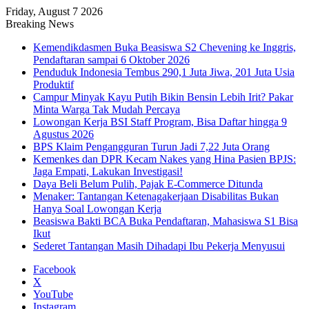
Friday, August 7 2026
Breaking News
Kemendikdasmen Buka Beasiswa S2 Chevening ke Inggris,
Pendaftaran sampai 6 Oktober 2026
Penduduk Indonesia Tembus 290,1 Juta Jiwa, 201 Juta Usia
Produktif
Campur Minyak Kayu Putih Bikin Bensin Lebih Irit? Pakar
Minta Warga Tak Mudah Percaya
Lowongan Kerja BSI Staff Program, Bisa Daftar hingga 9
Agustus 2026
BPS Klaim Pengangguran Turun Jadi 7,22 Juta Orang
Kemenkes dan DPR Kecam Nakes yang Hina Pasien BPJS:
Jaga Empati, Lakukan Investigasi!
Daya Beli Belum Pulih, Pajak E-Commerce Ditunda
Menaker: Tantangan Ketenagakerjaan Disabilitas Bukan
Hanya Soal Lowongan Kerja
Beasiswa Bakti BCA Buka Pendaftaran, Mahasiswa S1 Bisa
Ikut
Sederet Tantangan Masih Dihadapi Ibu Pekerja Menyusui
Facebook
X
YouTube
Instagram