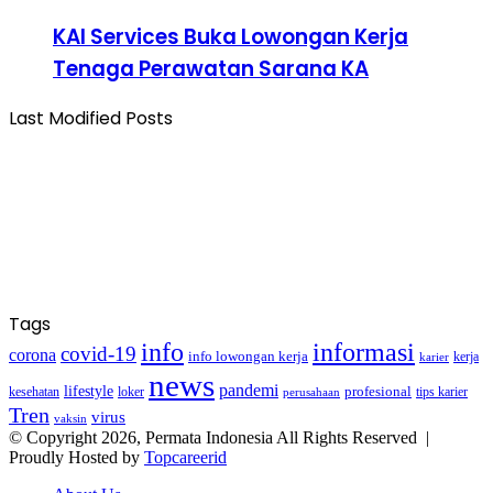
KAI Services Buka Lowongan Kerja
Tenaga Perawatan Sarana KA
Last Modified Posts
Tags
info
informasi
covid-19
corona
info lowongan kerja
kerja
karier
news
pandemi
lifestyle
kesehatan
loker
profesional
tips karier
perusahaan
Tren
virus
vaksin
© Copyright 2026, Permata Indonesia All Rights Reserved |
Proudly Hosted by
Topcareerid