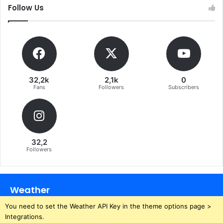
Follow Us
32,2k
2,1k
0
Fans
Followers
Subscribers
32,2
Followers
Weather
You need to set the Weather API Key in the theme options page >
Integrations.