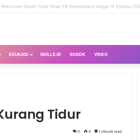
ta Sopan Saat Bicara sama AI?
EDUKASI
SKILLS.ID
SOSOK
VIDEO
urang Tidur
0
4
1 minute read