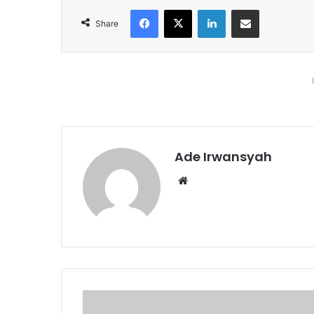
Facebook
X
LinkedIn
Share via Email
Share
Ade Irwansyah
Website
Meski
Ada