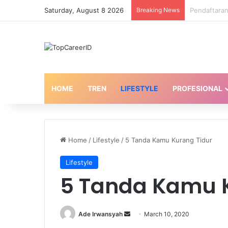
Saturday, August 8 2026
Breaking News
Haruskah Ki
HOME
TREN
LIFESTYLE
PROFESIONAL
Home
/
Lifestyle
/
5 Tanda Kamu Kurang Tidur
Lifestyle
5 Tanda Kamu K
Send
Ade Irwansyah
March 10, 2020
an