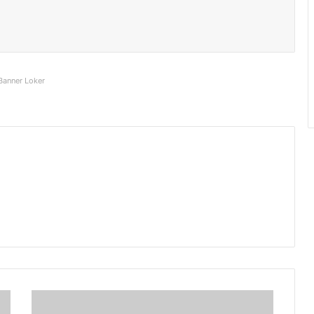
Banner Loker
Trik
Membuat