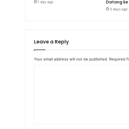
Datang ke
1 day ago
3 days ago
Leave a Reply
Your email address will not be published.
Required f
C
o
m
m
e
n
t