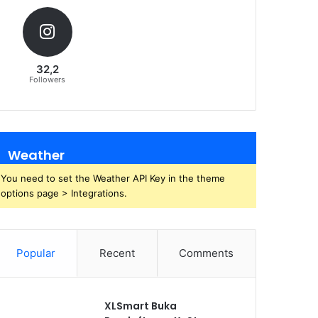
32,2
Followers
Weather
You need to set the Weather API Key in the theme
options page > Integrations.
Popular
Recent
Comments
XLSmart Buka