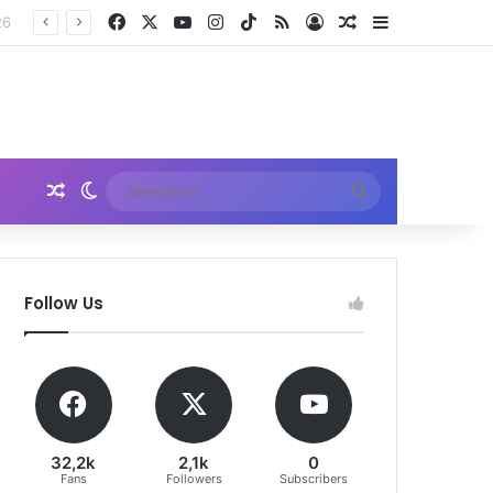
Facebook
X
YouTube
Instagram
TikTok
RSS
Log In
Random Article
Sidebar
Random Article
Switch skin
Search
for
Follow Us
32,2k
2,1k
0
Fans
Followers
Subscribers