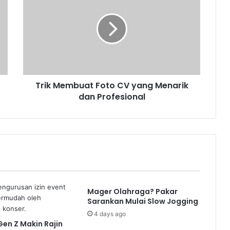
Foto
CV
yang
Menarik
dan
Profesional
Trik Membuat Foto CV yang Menarik
dan Profesional
Mager Olahraga? Pakar
Sarankan Mulai Slow Jogging
4 days ago
en Z Makin Rajin