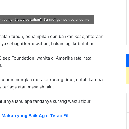
an, berhenti atau bertahan? (Sumber gambar: bujanoci.net)
hatan tubuh, penampilan dan bahkan kesejahteraan.
pnya sebagai kemewahan, bukan lagi kebutuhan.
leep Foundation, wanita di Amerika rata-rata
n.
mu pun mungkin merasa kurang tidur, entah karena
erjaga atau masalah lain.
utnya tahu apa tandanya kurang waktu tidur.
a Makan yang Baik Agar Tetap Fit