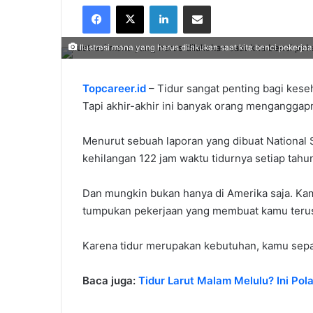
Facebook
X
LinkedIn
Share via Email
email
Ilustrasi mana yang harus dilakukan saat kita benci pekerja
Topcareer.id
– Tidur sangat penting bagi kese
Tapi akhir-akhir ini banyak orang mengangga
Menurut sebuah laporan yang dibuat National S
kehilangan 122 jam waktu tidurnya setiap tahu
Dan mungkin bukan hanya di Amerika saja. Ka
tumpukan pekerjaan yang membuat kamu terus t
Karena tidur merupakan kebutuhan, kamu sepat
Baca juga:
Tidur Larut Malam Melulu? Ini Pol