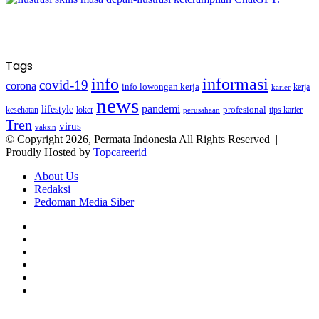
Tags
info
informasi
covid-19
corona
info lowongan kerja
kerja
karier
news
pandemi
lifestyle
kesehatan
loker
profesional
tips karier
perusahaan
Tren
virus
vaksin
© Copyright 2026, Permata Indonesia All Rights Reserved |
Proudly Hosted by
Topcareerid
About Us
Redaksi
Pedoman Media Siber
Facebook
X
YouTube
Instagram
TikTok
RSS
Facebook
X
LinkedIn
WhatsApp
Back