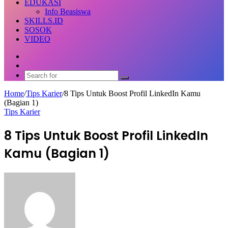
EDUKASI
Info Beasiswa
SKILLS.ID
SOSOK
VIDEO
Random
Article
Switch
skin
Search
for
Home
/
Tips Karier
/
8 Tips Untuk Boost Profil LinkedIn Kamu
(Bagian 1)
Tips Karier
8 Tips Untuk Boost Profil LinkedIn
Kamu (Bagian 1)
Send
an
email