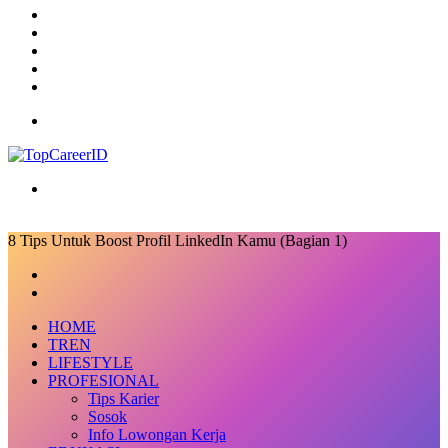
TikTok
RSS
Log
In
Random
Article
Sidebar
Menu
Search
for
8 Tips Untuk Boost Profil LinkedIn Kamu (Bagian 1)
Facebook
X
LinkedIn
Messenger
Messenger
Share
Previous
via
post
Next
Email
post
HOME
TREN
LIFESTYLE
PROFESIONAL
Tips Karier
Sosok
Info Lowongan Kerja