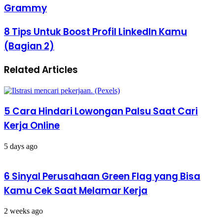
Z
Grammy
Jadi
Artis
8
8 Tips Untuk Boost Profil LinkedIn Kamu
Dengan
Tips
Nominasi
(Bagian 2)
Untuk
Terbanyak
Boost
Dalam
Profil
Sejarah
Related Articles
LinkedIn
Grammy
Kamu
(Bagian
2)
5 Cara Hindari Lowongan Palsu Saat Cari
Kerja Online
5 days ago
6 Sinyal Perusahaan Green Flag yang Bisa
Kamu Cek Saat Melamar Kerja
2 weeks ago