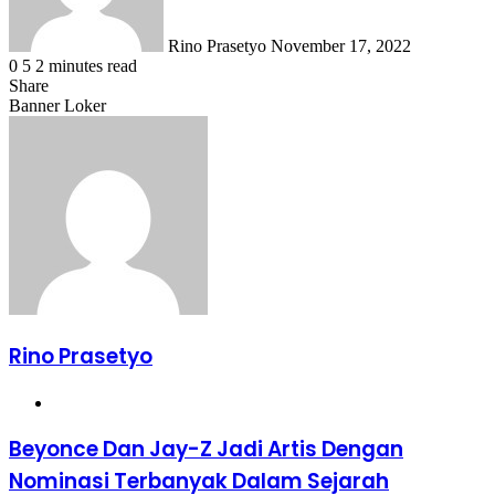
Rino Prasetyo
November 17, 2022
0
5
2 minutes read
Share
Facebook
X
LinkedIn
WhatsApp
Share
Banner Loker
via
Email
Rino Prasetyo
Website
Beyonce
Beyonce Dan Jay-Z Jadi Artis Dengan
Dan
Nominasi Terbanyak Dalam Sejarah
Jay-