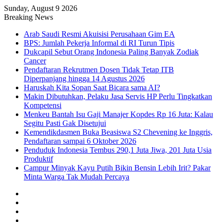
Sunday, August 9 2026
Breaking News
Arab Saudi Resmi Akuisisi Perusahaan Gim EA
BPS: Jumlah Pekerja Informal di RI Turun Tipis
Dukcapil Sebut Orang Indonesia Paling Banyak Zodiak
Cancer
Pendaftaran Rekrutmen Dosen Tidak Tetap ITB
Diperpanjang hingga 14 Agustus 2026
Haruskah Kita Sopan Saat Bicara sama AI?
Makin Dibutuhkan, Pelaku Jasa Servis HP Perlu Tingkatkan
Kompetensi
Menkeu Bantah Isu Gaji Manajer Kopdes Rp 16 Juta: Kalau
Segitu Pasti Gak Disetujui
Kemendikdasmen Buka Beasiswa S2 Chevening ke Inggris,
Pendaftaran sampai 6 Oktober 2026
Penduduk Indonesia Tembus 290,1 Juta Jiwa, 201 Juta Usia
Produktif
Campur Minyak Kayu Putih Bikin Bensin Lebih Irit? Pakar
Minta Warga Tak Mudah Percaya
Facebook
X
YouTube
Instagram