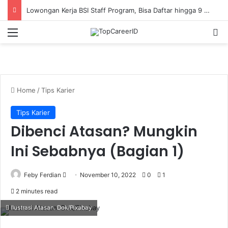
Lowongan Kerja BSI Staff Program, Bisa Daftar hingga 9 Agustus 2026
Menu
Se
Home
/
Tips Karier
Tips Karier
Dibenci Atasan? Mungkin
Ini Sebabnya (Bagian 1)
Send
Feby Ferdian
November 10, 2022
0
1
an
2 minutes read
email
Ilustrasi Atasan. Dok/Pixabay