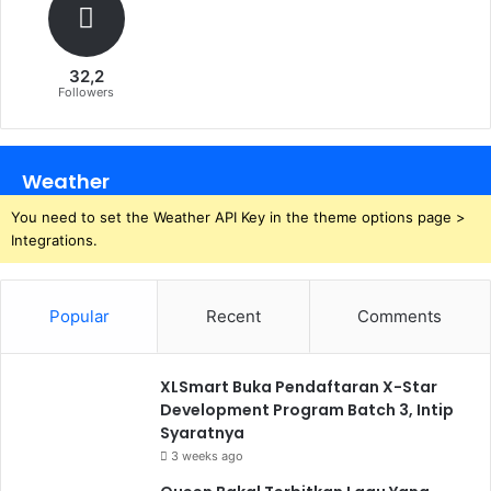
32,2
Followers
Weather
You need to set the Weather API Key in the theme options page >
Integrations.
Popular
Recent
Comments
XLSmart Buka Pendaftaran X-Star
Development Program Batch 3, Intip
Syaratnya
3 weeks ago