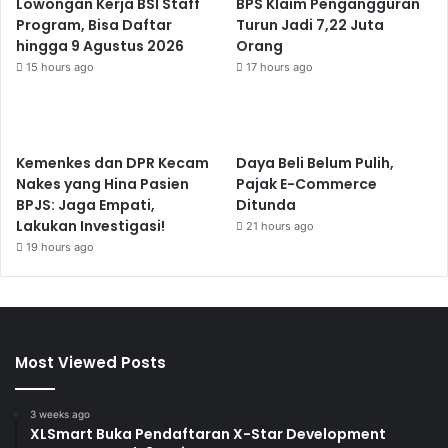
Lowongan Kerja BSI Staff
BPS Klaim Pengangguran
Program, Bisa Daftar
Turun Jadi 7,22 Juta
hingga 9 Agustus 2026
Orang
15 hours ago
17 hours ago
Kemenkes dan DPR Kecam
Daya Beli Belum Pulih,
Nakes yang Hina Pasien
Pajak E-Commerce
BPJS: Jaga Empati,
Ditunda
Lakukan Investigasi!
21 hours ago
19 hours ago
Most Viewed Posts
3 weeks ago
XLSmart Buka Pendaftaran X-Star Development