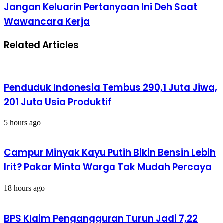
Lagi,
Jangan
Jangan Keluarin Pertanyaan Ini Deh Saat
Masyarakat
Keluarin
Wawancara Kerja
Diminta
Pertanyaan
Disiplin
Ini
Prokes
Deh
Related Articles
Saat
Wawancara
Kerja
Penduduk Indonesia Tembus 290,1 Juta Jiwa,
201 Juta Usia Produktif
5 hours ago
Campur Minyak Kayu Putih Bikin Bensin Lebih
Irit? Pakar Minta Warga Tak Mudah Percaya
18 hours ago
BPS Klaim Pengangguran Turun Jadi 7,22