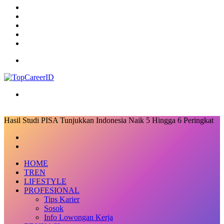
TikTok
RSS
Log
In
Random
Article
Sidebar
Menu
Search
for
Hasil Studi PISA Tunjukkan Indonesia Naik 5 Hingga 6 Peringkat
Facebook
X
LinkedIn
Messenger
Messenger
Share
Previous
via
post
Next
Email
post
HOME
TREN
LIFESTYLE
PROFESIONAL
Tips Karier
Sosok
Info Lowongan Kerja