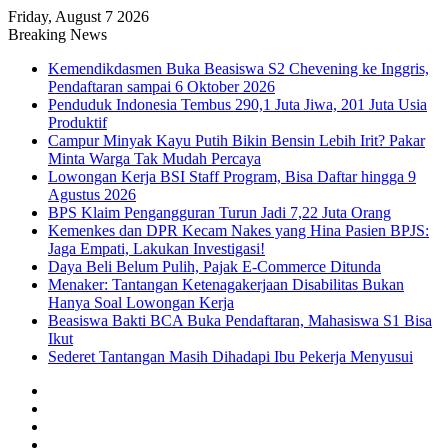
Friday, August 7 2026
Breaking News
Kemendikdasmen Buka Beasiswa S2 Chevening ke Inggris,
Pendaftaran sampai 6 Oktober 2026
Penduduk Indonesia Tembus 290,1 Juta Jiwa, 201 Juta Usia
Produktif
Campur Minyak Kayu Putih Bikin Bensin Lebih Irit? Pakar
Minta Warga Tak Mudah Percaya
Lowongan Kerja BSI Staff Program, Bisa Daftar hingga 9
Agustus 2026
BPS Klaim Pengangguran Turun Jadi 7,22 Juta Orang
Kemenkes dan DPR Kecam Nakes yang Hina Pasien BPJS:
Jaga Empati, Lakukan Investigasi!
Daya Beli Belum Pulih, Pajak E-Commerce Ditunda
Menaker: Tantangan Ketenagakerjaan Disabilitas Bukan
Hanya Soal Lowongan Kerja
Beasiswa Bakti BCA Buka Pendaftaran, Mahasiswa S1 Bisa
Ikut
Sederet Tantangan Masih Dihadapi Ibu Pekerja Menyusui
Facebook
X
YouTube
Instagram