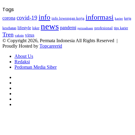
Tags
info
informasi
covid-19
corona
info lowongan kerja
kerja
karier
news
pandemi
lifestyle
kesehatan
loker
profesional
tips karier
perusahaan
Tren
virus
vaksin
© Copyright 2026, Permata Indonesia All Rights Reserved |
Proudly Hosted by
Topcareerid
About Us
Redaksi
Pedoman Media Siber
Facebook
X
YouTube
Instagram
TikTok
RSS
Facebook
X
LinkedIn
WhatsApp
Back
to
top
button