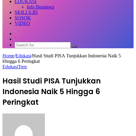
EDUKASI
Info Beasiswa
SKILLS.ID
SOSOK
VIDEO
Random
Article
Switch
skin
Search
for
Home
/
Edukasi
/
Hasil Studi PISA Tunjukkan Indonesia Naik 5
Hingga 6 Peringkat
Edukasi
Tren
Hasil Studi PISA Tunjukkan
Indonesia Naik 5 Hingga 6
Peringkat
Send
an
email