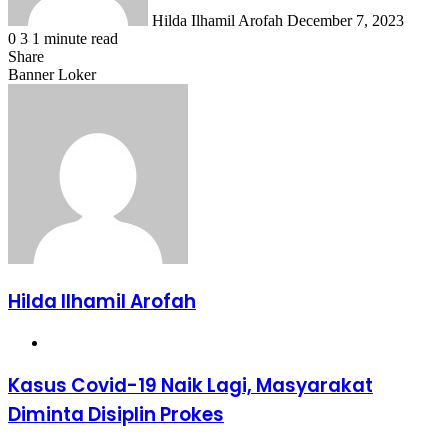
Hilda Ilhamil Arofah
December 7, 2023
0
3
1 minute read
Share
Facebook
X
LinkedIn
WhatsApp
Share
Banner Loker
via
Email
Hilda Ilhamil Arofah
Website
Kasus
Kasus Covid-19 Naik Lagi, Masyarakat
Covid-
Diminta Disiplin Prokes
19
Naik