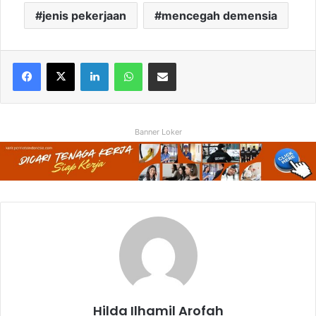
jenis pekerjaan
mencegah demensia
Facebook
X
LinkedIn
WhatsApp
Share via Email
Banner Loker
Hilda Ilhamil Arofah