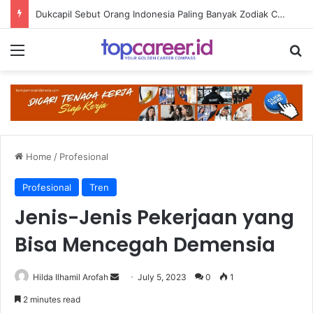
Dukcapil Sebut Orang Indonesia Paling Banyak Zodiak Cancer
Menu
Se
Home
/
Profesional
Profesional
Tren
Jenis-Jenis Pekerjaan yang
Bisa Mencegah Demensia
Send
Hilda Ilhamil Arofah
July 5, 2023
0
1
an
2 minutes read
email