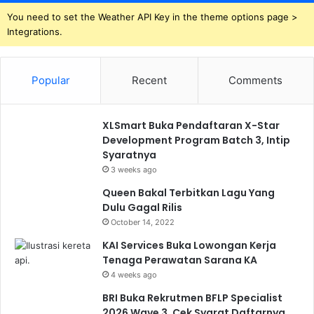
You need to set the Weather API Key in the theme options page >
Integrations.
Popular
Recent
Comments
XLSmart Buka Pendaftaran X-Star
Development Program Batch 3, Intip
Syaratnya
3 weeks ago
Queen Bakal Terbitkan Lagu Yang
Dulu Gagal Rilis
October 14, 2022
KAI Services Buka Lowongan Kerja
Tenaga Perawatan Sarana KA
4 weeks ago
BRI Buka Rekrutmen BFLP Specialist
2026 Wave 3, Cek Syarat Daftarnya