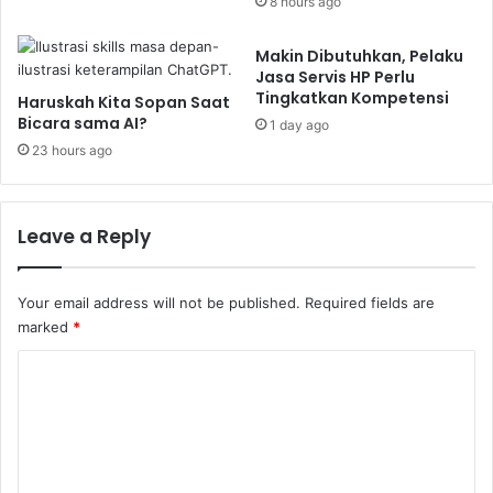
8 hours ago
Makin Dibutuhkan, Pelaku
Jasa Servis HP Perlu
Tingkatkan Kompetensi
Haruskah Kita Sopan Saat
Bicara sama AI?
1 day ago
23 hours ago
Leave a Reply
Your email address will not be published.
Required fields are
marked
*
C
o
m
m