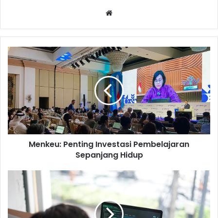
Website
Menkeu:
Penting
Investasi
Pembelajaran
Sepanjang
Hidup
Menkeu: Penting Investasi Pembelajaran
Sepanjang Hidup
Era
Digital,
Kemnaker
Sebut
Jenis-