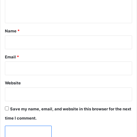
e
n
t
*
Name
*
Email
*
Website
Save my name, email, and website in this browser for the next
time I comment.