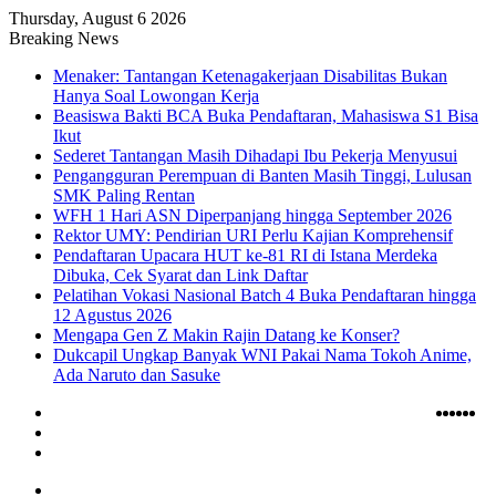
Thursday, August 6 2026
Breaking News
Menaker: Tantangan Ketenagakerjaan Disabilitas Bukan
Hanya Soal Lowongan Kerja
Beasiswa Bakti BCA Buka Pendaftaran, Mahasiswa S1 Bisa
Ikut
Sederet Tantangan Masih Dihadapi Ibu Pekerja Menyusui
Pengangguran Perempuan di Banten Masih Tinggi, Lulusan
SMK Paling Rentan
WFH 1 Hari ASN Diperpanjang hingga September 2026
Rektor UMY: Pendirian URI Perlu Kajian Komprehensif
Pendaftaran Upacara HUT ke-81 RI di Istana Merdeka
Dibuka, Cek Syarat dan Link Daftar
Pelatihan Vokasi Nasional Batch 4 Buka Pendaftaran hingga
12 Agustus 2026
Mengapa Gen Z Makin Rajin Datang ke Konser?
Dukcapil Ungkap Banyak WNI Pakai Nama Tokoh Anime,
Ada Naruto dan Sasuke
Log
RSS
TikT
Ins
Yo
X
F
In
Random
Article
Sidebar
Menu