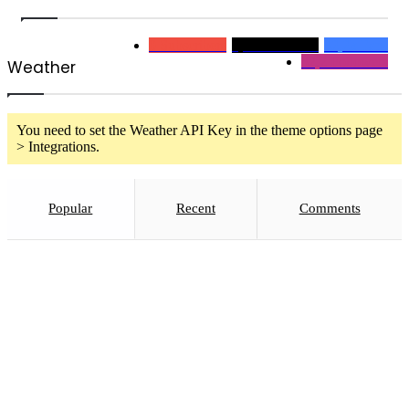
0
Subscribers
2,1k
Followers
32,2k
Fans
32,2
Followers
Weather
You need to set the Weather API Key in the theme options page
> Integrations.
Popular
Recent
Comments