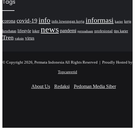
Tags
info
informasi
covid-19
corona
info lowongan kerja
kerja
karier
news
pandemi
lifestyle
kesehatan
loker
profesional
tips karier
perusahaan
Tren
virus
vaksin
© Copyright 2026, Permata Indonesia All Rights Reserved |
Proudly Hosted by
Topcareerid
About Us
Redaksi
Pedoman Media Siber
Facebook
X
YouTube
Instagram
TikTok
RSS
Facebook
X
LinkedIn
WhatsApp