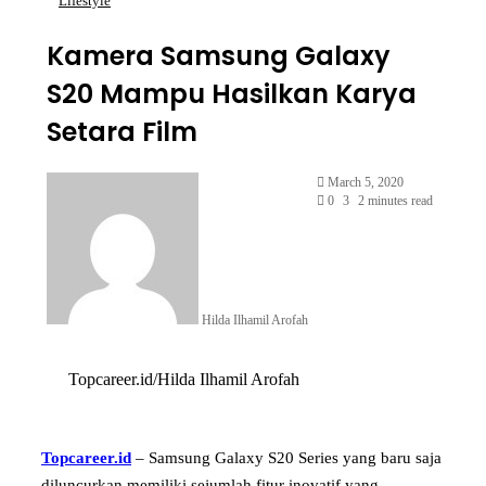
Lifestyle
Kamera Samsung Galaxy
S20 Mampu Hasilkan Karya
Setara Film
Send
March 5, 2020
an
0
3
2 minutes read
email
Hilda Ilhamil Arofah
Topcareer.id/Hilda Ilhamil Arofah
Topcareer.id
– Samsung Galaxy S20 Series yang baru saja
diluncurkan memiliki sejumlah fitur inovatif yang