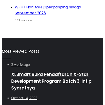
WFH 1 Hari ASN Diperpanjang hingga
September 2026
19 hours ago
Most Viewed Posts
3 weeks ago
XLSmart Buka Pendaftaran X-Star
Development Program Batch 3, Intip
Syaratnya
October 14, 2022