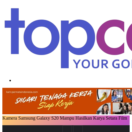
Search
for
Kamera Samsung Galaxy S20 Mampu Hasilkan Karya Setara Film
Facebook
X
LinkedIn
Messenger
Messenger
Share
via
Previous
Next