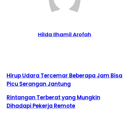
Hilda Ilhamil Arofah
Website
Hirup
Hirup Udara Tercemar Beberapa Jam Bisa
Udara
Picu Serangan Jantung
Tercemar
Beberapa
Jam
Rintangan
Rintangan Terberat yang Mungkin
Bisa
Terberat
Dihadapi Pekerja Remote
Picu
yang
Serangan
Mungkin
Jantung
Dihadapi
Pekerja
Remote