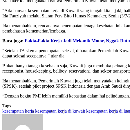
Menaker Ida mengatakan bahwa Pemerintah Kuwait telah menyampaika
“Ada banyak kesempatan kerja di Kuwait yang tengah kita jajaki, baik
Ida Fauziyah melalui Siaran Pers Biro Humas Kemnaker, Senin (3/7/
Ida menambahkan, rencananya penempatan tenaga kesehatan ini aka
pembahasan kementerian/lembaga.
Baca juga:
Fakta-Fakta Kerja Jadi Mekanik Motor, Nggak Butu
“Setelah TA skema penempatan selesai, diharapkan Pemerintah Kuwai
dapat selesai secepatnya,” ujar dia.
Bukan hanya tanaga kesehatan saja, Kuwait juga membuka peluang kerj
receptionist, housekeeping, bellboy, reservation), dan sektor transportas
Ida menambahkan, Pemerintah Kuwait juga telah menyatakan keingin
(SPSK), setelah pilot project SPSK Indonesia dengan Arab Saudi diny
“Dengan begitu PMI lebih memiliki kepastian dalam hal pelindunga
Tags
kesempatan kerja
kesempatan kerja di kuwait
kesempatan kerja di lua
Send
an
email