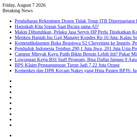
Friday, August 7 2026
Breaking News
Pendaftaran Rekrutmen Dosen Tidak Tetap ITB Diperpanjang 
Haruskah Kita Sopan Saat Bicara sama AI?
Makin Dibutuhkan, Pelaku Jasa Servis HP Perlu Tingkatkan K
Menkeu Bantah Isu Gaji Manajer Kopdes Rp 16 Juta: Kalau Seg
Kemendikdasmen Buka Beasiswa S2 Chevening ke Inggris, Pe
Penduduk Indonesia Tembus 290,1 Juta Jiwa, 201 Juta Usia Pr
Campur Minyak Kayu Putih Bikin Bensin Lebih Irit? Pakar M
Lowongan Kerja BSI Staff Program, Bisa Daftar hingga 9 Agu
BPS Klaim Pengangguran Turun Jadi 7,22 Juta Orang
Kemenkes dan DPR Kecam Nakes yang Hina Pasien BPJS: Jaga
Facebook
X
YouTube
Instagram
TikTok
RSS
Log
In
Random
Article
Sidebar
Menu