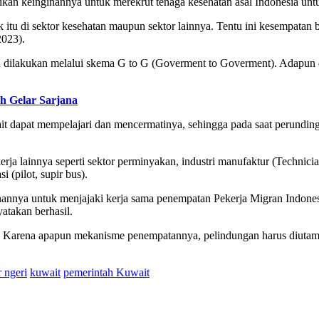
n keinginannya untuk merekrut tenaga kesehatan asal Indonesia untu
 itu di sektor kesehatan maupun sektor lainnya. Tentu ini kesempatan ba
2023).
n dilakukan melalui skema G to G (Goverment to Goverment). Adapun
h Gelar Sarjana
t dapat mempelajari dan mencermatinya, sehingga pada saat perundin
a lainnya seperti sektor perminyakan, industri manufaktur (Technician,
i (pilot, supir bus).
annya untuk menjajaki kerja sama penempatan Pekerja Migran Indones
atakan berhasil.
n. Karena apapun mekanisme penempatannya, pelindungan harus diutam
r ngeri
kuwait
pemerintah Kuwait