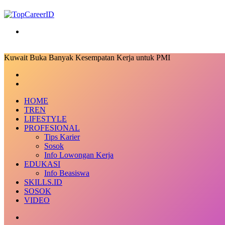
Search
for
Kuwait Buka Banyak Kesempatan Kerja untuk PMI
Facebook
X
LinkedIn
Messenger
Messenger
Share
Previous
via
post
Next
Email
post
HOME
TREN
LIFESTYLE
PROFESIONAL
Tips Karier
Sosok
Info Lowongan Kerja
EDUKASI
Info Beasiswa
SKILLS.ID
SOSOK
VIDEO
Random