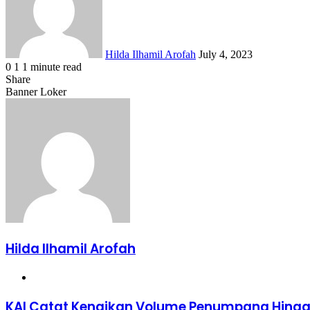
Hilda Ilhamil Arofah
July 4, 2023
0
1
1 minute read
Facebook
X
LinkedIn
WhatsApp
Share
Share
via
Facebook
X
LinkedIn
WhatsApp
Share
Banner Loker
Email
via
Email
Hilda Ilhamil Arofah
Website
KAI
KAI Catat Kenaikan Volume Penumpang Hingga