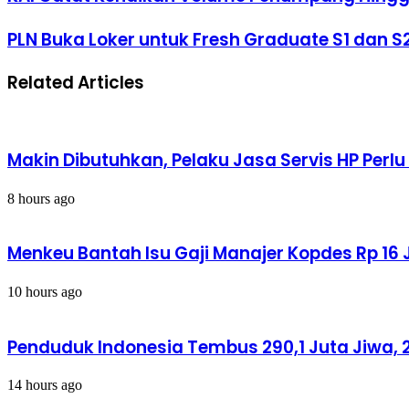
Catat
Kenaikan
PLN
PLN Buka Loker untuk Fresh Graduate S1 dan S
Volume
Buka
Penumpang
Loker
Hingga
Related Articles
untuk
68%
Fresh
Selama
Graduate
Libur
S1
Idul
dan
Adha
Makin Dibutuhkan, Pelaku Jasa Servis HP Perl
S2
Diaspora
2023
8 hours ago
Menkeu Bantah Isu Gaji Manajer Kopdes Rp 16 J
10 hours ago
Penduduk Indonesia Tembus 290,1 Juta Jiwa, 2
14 hours ago