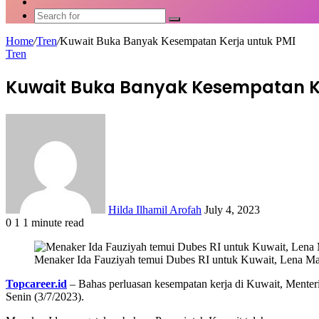
Article
Switch
skin
Search
for
Home
/
Tren
/
Kuwait Buka Banyak Kesempatan Kerja untuk PMI
Tren
Kuwait Buka Banyak Kesempatan Ke
Send
an
email
Hilda Ilhamil Arofah
July 4, 2023
0
1
1 minute read
Facebook
X
LinkedIn
WhatsApp
Share
via
Menaker Ida Fauziyah temui Dubes RI untuk Kuwait, Lena Mar
Email
Topcareer.id
– Bahas perluasan kesempatan kerja di Kuwait, Mente
Senin (3/7/2023).