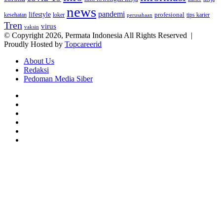
news
pandemi
lifestyle
kesehatan
loker
profesional
tips karier
perusahaan
Tren
virus
vaksin
© Copyright 2026, Permata Indonesia All Rights Reserved |
Proudly Hosted by
Topcareerid
About Us
Redaksi
Pedoman Media Siber
Facebook
X
YouTube
Instagram
TikTok
RSS
Facebook
X
LinkedIn
WhatsApp
Back
to
top
button