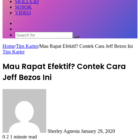
SKILLS.ID
SOSOK
VIDEO
Random
Article
Switch
skin
Search
for
Home
/
Tips Karier
/
Mau Rapat Efektif? Contek Cara Jeff Bezos Ini
Tips Karier
Mau Rapat Efektif? Contek Cara
Jeff Bezos Ini
Send
an
email
Sherley Agnesia
January 29, 2020
0
2
1 minute read