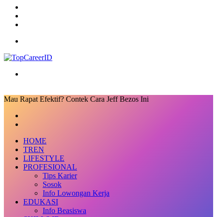
Log
In
Random
Article
Sidebar
Menu
Search
for
Mau Rapat Efektif? Contek Cara Jeff Bezos Ini
Facebook
X
LinkedIn
Messenger
Messenger
Share
Previous
via
post
Next
Email
post
HOME
TREN
LIFESTYLE
PROFESIONAL
Tips Karier
Sosok
Info Lowongan Kerja
EDUKASI
Info Beasiswa