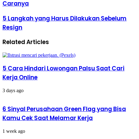
Caranya
Dalam
5
Menit!
5
5 Langkah yang Harus Dilakukan Sebelum
Begini
Langkah
Resign
Caranya
yang
Harus
Dilakukan
Related Articles
Sebelum
Resign
5 Cara Hindari Lowongan Palsu Saat Cari
Kerja Online
3 days ago
6 Sinyal Perusahaan Green Flag yang Bisa
Kamu Cek Saat Melamar Kerja
1 week ago