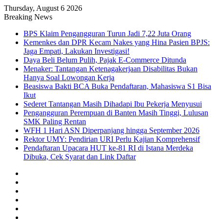
Thursday, August 6 2026
Breaking News
BPS Klaim Pengangguran Turun Jadi 7,22 Juta Orang
Kemenkes dan DPR Kecam Nakes yang Hina Pasien BPJS:
Jaga Empati, Lakukan Investigasi!
Daya Beli Belum Pulih, Pajak E-Commerce Ditunda
Menaker: Tantangan Ketenagakerjaan Disabilitas Bukan
Hanya Soal Lowongan Kerja
Beasiswa Bakti BCA Buka Pendaftaran, Mahasiswa S1 Bisa
Ikut
Sederet Tantangan Masih Dihadapi Ibu Pekerja Menyusui
Pengangguran Perempuan di Banten Masih Tinggi, Lulusan
SMK Paling Rentan
WFH 1 Hari ASN Diperpanjang hingga September 2026
Rektor UMY: Pendirian URI Perlu Kajian Komprehensif
Pendaftaran Upacara HUT ke-81 RI di Istana Merdeka
Dibuka, Cek Syarat dan Link Daftar
Facebook
X
YouTube
Instagram
TikTok
RSS