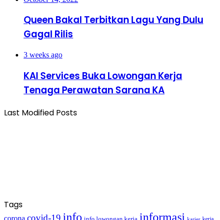
Queen Bakal Terbitkan Lagu Yang Dulu
Gagal Rilis
3 weeks ago
KAI Services Buka Lowongan Kerja
Tenaga Perawatan Sarana KA
Last Modified Posts
Tags
info
informasi
covid-19
corona
info lowongan kerja
kerja
karier