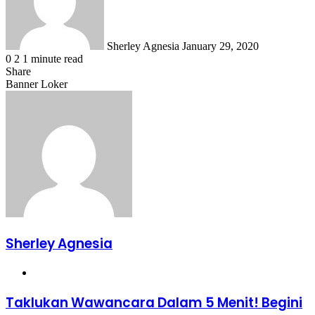
Sherley Agnesia
January 29, 2020
0
2
1 minute read
Share
Facebook
X
LinkedIn
WhatsApp
Share
Banner Loker
via
Email
Sherley Agnesia
Website
Taklukan
Taklukan Wawancara Dalam 5 Menit! Begini
Wawancara