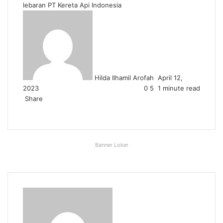
lebaran
PT Kereta Api Indonesia
Send
an
email
Hilda Ilhamil Arofah
April 12,
2023
0
5
1 minute read
Share
Facebook
X
LinkedIn
WhatsApp
Share
via
Email
Banner Loker