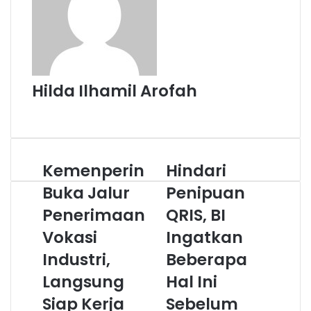
Hilda Ilhamil Arofah
Website
Kemenperin
Hindari
Kemenperin
Hindari
Buka
Penipuan
Buka Jalur
Penipuan
Jalur
QRIS,
Penerimaan
Penerimaan
BI
QRIS, BI
Vokasi
Ingatkan
Vokasi
Ingatkan
Industri,
Beberapa
Langsung
Hal
Industri,
Beberapa
Siap
Ini
Langsung
Hal Ini
Kerja
Sebelum
Transaksi
Siap Kerja
Sebelum