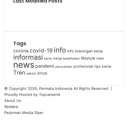
Last Modified Posts
Tags
info
covid-19
corona
info lowongan kerja
informasi
lifestyle
kerja
kesehatan
loker
karier
news
pandemi
profesional
tips karier
perusahaan
Tren
virus
vaksin
© Copyright 2026, Permata Indonesia All Rights Reserved |
Proudly Hosted by
Topcareerid
About Us
Redaksi
Pedoman Media Siber
Facebook
X