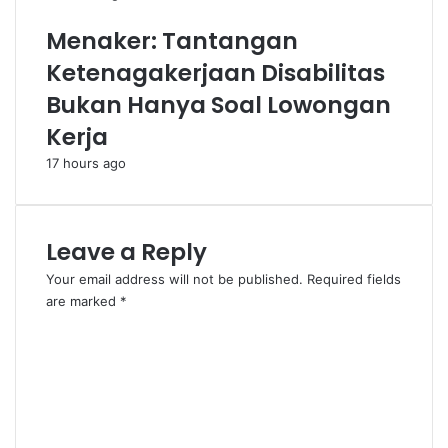
Menaker: Tantangan
Ketenagakerjaan Disabilitas
Bukan Hanya Soal Lowongan
Kerja
17 hours ago
Leave a Reply
Your email address will not be published.
Required fields
are marked
*
C
o
m
m
e
n