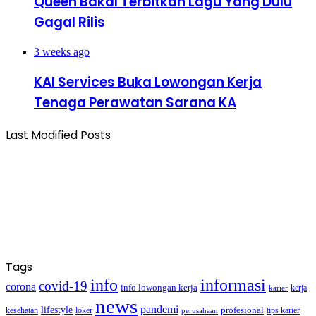
Queen Bakal Terbitkan Lagu Yang Dulu
Gagal Rilis
3 weeks ago
KAI Services Buka Lowongan Kerja
Tenaga Perawatan Sarana KA
Last Modified Posts
Tags
info
informasi
covid-19
corona
info lowongan kerja
kerja
karier
news
pandemi
lifestyle
kesehatan
loker
profesional
tips karier
perusahaan