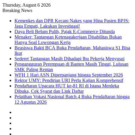
Thursday, August 6 2026
Breaking News
Kemenkes dan DPR Kecam Nakes yang Hina Pasien BPJS:
Jaga Empati, Lakukan Investigasi!
Daya Beli Belum Pulih, Pajak E-Commerce Ditunda
Menaker: Tantangan Ketenagakerjaan Disabilitas Bukan
Hanya Soal Lowongan Kerja
Beasiswa Bakti BCA Buka Pendaftaran, Mahasiswa S1 Bisa
Ikut
Sederet Tantangan Masih Dihadapi Ibu Pekerja Menyusui
Pengangguran Perempuan di Banten Masih Tinggi, Lulusan
SMK Paling Rentan
WFH 1 Hari ASN Diperpanjang hingga September 2026
Rektor UMY: Pendirian URI Perlu Kajian Komprehensif
Pendaftaran Upacara HUT ke-81 RI di Istana Merdeka
Dibuka, Cek Syarat dan Link Daftar
Pelatihan Vokasi Nasional Batch 4 Buka Pendaftaran hingga
12 Agustus 2026
Facebook
X
YouTube
Instagram
TikTok