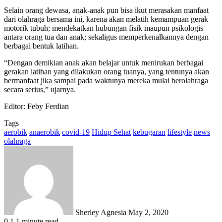
Selain orang dewasa, anak-anak pun bisa ikut merasakan manfaat
dari olahraga bersama ini, karena akan melatih kemampuan gerak
motorik tubuh; mendekatkan hubungan fisik maupun psikologis
antara orang tua dan anak; sekaligus memperkenalkannya dengan
berbagai bentuk latihan.
“Dengan demikian anak akan belajar untuk menirukan berbagai
gerakan latihan yang dilakukan orang tuanya, yang tentunya akan
bermanfaat jika sampai pada waktunya mereka mulai berolahraga
secara serius,” ujarnya.
Editor: Feby Ferdian
Tags
aerobik
anaerobik
covid-19
Hidup Sehat
kebugaran
lifestyle
news
olahraga
Send
an
email
Sherley Agnesia
May 2, 2020
0
1
1 minute read