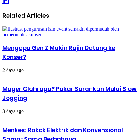
Ini
Aktif
Ini
Virus
Wajib
Corona
Related Articles
Kamu
Ada
Tahu
di
Negara
Ini
Mengapa Gen Z Makin Rajin Datang ke
Konser?
2 days ago
Mager Olahraga? Pakar Sarankan Mulai Slow
Jogging
3 days ago
Menkes: Rokok Elektrik dan Konvensional
Sama-Sama Berbahaya