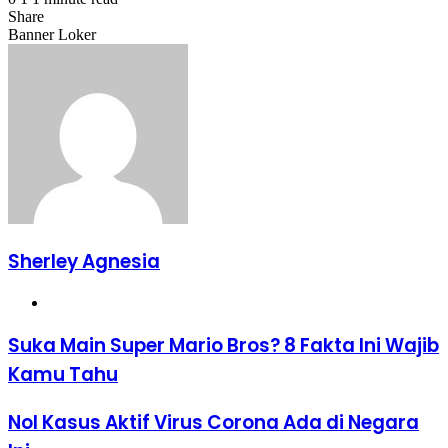
Share
Facebook
X
LinkedIn
WhatsApp
Share
Banner Loker
via
Email
Sherley Agnesia
Website
Suka
Suka Main Super Mario Bros? 8 Fakta Ini Wajib
Main
Kamu Tahu
Super
Mario
Bros?
Nol
Nol Kasus Aktif Virus Corona Ada di Negara
8
Kasus
Fakta