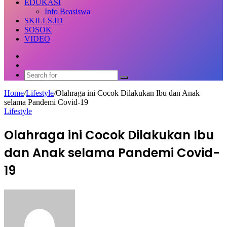
EDUKASI
Info Beasiswa
SKILLS.ID
SOSOK
VIDEO
Random
Article
Switch
skin
Search
for
Home
/
Lifestyle
/
Olahraga ini Cocok Dilakukan Ibu dan Anak
selama Pandemi Covid-19
Lifestyle
Olahraga ini Cocok Dilakukan Ibu
dan Anak selama Pandemi Covid-
19
Send
an
email