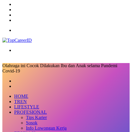
RSS
Log
In
Random
Article
Sidebar
Menu
Search
for
Olahraga ini Cocok Dilakukan Ibu dan Anak selama Pandemi
Covid-19
Facebook
X
LinkedIn
Messenger
Messenger
Share
Previous
via
post
Next
Email
post
HOME
TREN
LIFESTYLE
PROFESIONAL
Tips Karier
Sosok
Info Lowongan Kerja