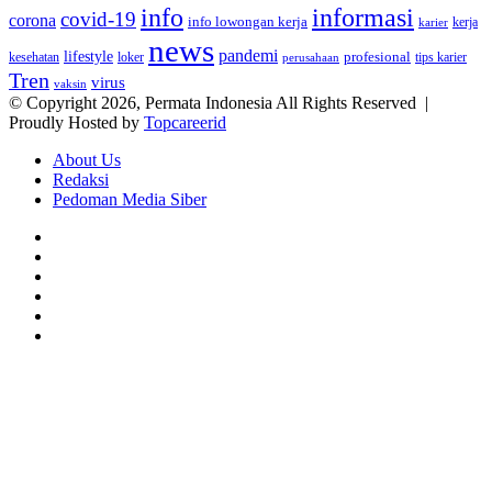
info
informasi
covid-19
corona
info lowongan kerja
kerja
karier
news
pandemi
lifestyle
kesehatan
loker
profesional
tips karier
perusahaan
Tren
virus
vaksin
© Copyright 2026, Permata Indonesia All Rights Reserved |
Proudly Hosted by
Topcareerid
About Us
Redaksi
Pedoman Media Siber
Facebook
X
YouTube
Instagram
TikTok
RSS
Facebook
X
LinkedIn
WhatsApp
Back
to
top
button