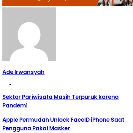
Ade Irwansyah
Website
Sektor
Sektor Pariwisata Masih Terpuruk karena
Pariwisata
Pandemi
Masih
Terpuruk
karena
Apple
Apple Permudah Unlock FaceID iPhone Saat
Pandemi
Permudah
Pengguna Pakai Masker
Unlock