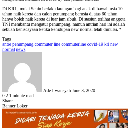
Di KRL, mulai Senin berlaku larangan bagi anak di bawah usia 10
tahun naik kereta dan calon penumpang berusia di atas 60 tahun
hanya boleh naik kereta di luar jam sibuk. Di stasiun terlihat anggota
TNI membantu mengatur penumpang, namun antrian hari ini adalah
sebuah keniscayaan ketika kehidupan new normal telah dimulai. *
Tags
antre penumpang
commuter line
commuterline
covid-19
krl
new
normal
news
Send
an
email
Ade Irwansyah
June 8, 2020
0
2
1 minute read
Share
Facebook
X
LinkedIn
WhatsApp
Share
Banner Loker
via
Email