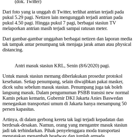
(dok. Twitter)
Dari foto yang ia unggah di Twitter, terlihat antrian terjadi pada
pukul 5.29 pagi. Netizen lain mengunggah terjadi antrian pada
pukul 4.50 pagi. Hingga pukul 7 pagi, berbagai stasiun TV
melaporkan antrian masih terjadi sampai ratusan meter.
Dari gambar-gambar unggahan berbagai netizen dan laporan media
tak tampak antar penumpang tak menjaga jarak aman atau physical
distancing.
Antri masuk stasiun KRL, Senin (8/6/2020) pagi.
Untuk masuk stasiun memang diberlakukan prosedur protokol
kesehatan. Setiap penumpang, selain diwajibkan pakai masker,
dicek suhu sebelum masuk stasiun. Penumpang juga tak boleh
langsung masuk. Dalam pengumuman PSBB transisi new normal
Kamis pekan kemarin, Gubernir DKI Jakarta Anies Baswedan
menegaskan transportasi umum di Jakarta hanya menampung 50
persen kapasitas.
Artinya, di dalam gerbong kereta tak lagi terjadi kepadatan dan
berdesak-desakan. Namun, orang yang mengantre masuk stasiun
jadi tak terhindarkan. Pihak penyelenggara moda transportasi
mengatakan menambah headway dan jumlah armada.