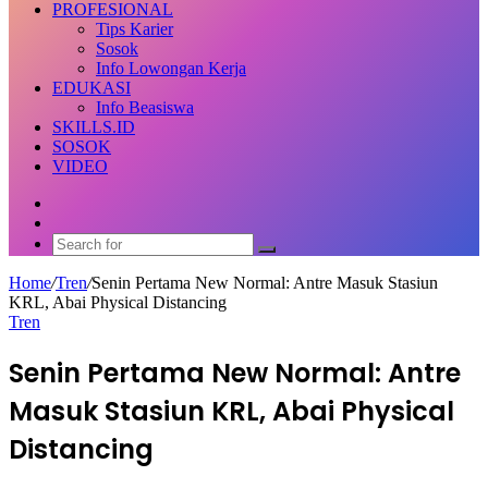
PROFESIONAL
Tips Karier
Sosok
Info Lowongan Kerja
EDUKASI
Info Beasiswa
SKILLS.ID
SOSOK
VIDEO
Random
Article
Switch
skin
Search
for
Home
/
Tren
/
Senin Pertama New Normal: Antre Masuk Stasiun
KRL, Abai Physical Distancing
Tren
Senin Pertama New Normal: Antre
Masuk Stasiun KRL, Abai Physical
Distancing