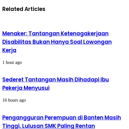
FaceID
iPhone
Related Articles
Saat
Pengguna
Pakai
Masker
Menaker: Tantangan Ketenagakerjaan
Disabilitas Bukan Hanya Soal Lowongan
Kerja
1 hour ago
Sederet Tantangan Masih Dihadapi Ibu
Pekerja Menyusui
16 hours ago
Pengangguran Perempuan di Banten Masih
Tinggi, Lulusan SMK Paling Rentan