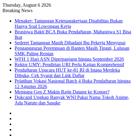
Thursday, August 6 2026
Breaking News
Menaker: Tantangan Ketenagakerjaan Disabilitas Bukan
Hanya Soal Lowongan Kerja
Beasiswa Bakti BCA Buka Pendaftaran, Mahasiswa S1 Bisa
Ikut
Sederet Tantangan Masih Dihadapi Ibu Pekerja Menyusui
Pengangguran Perempuan di Banten Masih Tinggi, Lulusan
SMK Paling Rentan
WFH 1 Hari ASN Diperpanjang hingga September 2026
Rektor UMY: Pendirian URI Perlu Kajian Komprehensif
Pendaftaran Upacara HUT ke-81 RI di Istana Merdeka
Dibuka, Cek Syarat dan Link Daftar
Pelatihan Vokasi Nasional Batch 4 Buka Pendaftaran hingga
12 Agustus 2026
Mengapa Gen Z Makin Rajin Datang ke Konser?
Dukcapil Ungkap Banyak WNI Pakai Nama Tokoh Anime,
Ada Naruto dan Sasuke
Facebook
X
YouTube
Instagram
TikTok