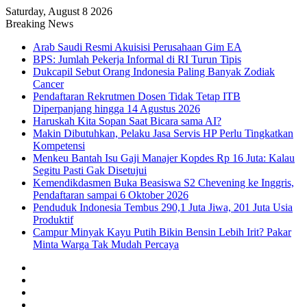
Saturday, August 8 2026
Breaking News
Arab Saudi Resmi Akuisisi Perusahaan Gim EA
BPS: Jumlah Pekerja Informal di RI Turun Tipis
Dukcapil Sebut Orang Indonesia Paling Banyak Zodiak
Cancer
Pendaftaran Rekrutmen Dosen Tidak Tetap ITB
Diperpanjang hingga 14 Agustus 2026
Haruskah Kita Sopan Saat Bicara sama AI?
Makin Dibutuhkan, Pelaku Jasa Servis HP Perlu Tingkatkan
Kompetensi
Menkeu Bantah Isu Gaji Manajer Kopdes Rp 16 Juta: Kalau
Segitu Pasti Gak Disetujui
Kemendikdasmen Buka Beasiswa S2 Chevening ke Inggris,
Pendaftaran sampai 6 Oktober 2026
Penduduk Indonesia Tembus 290,1 Juta Jiwa, 201 Juta Usia
Produktif
Campur Minyak Kayu Putih Bikin Bensin Lebih Irit? Pakar
Minta Warga Tak Mudah Percaya
Facebook
X
YouTube
Instagram