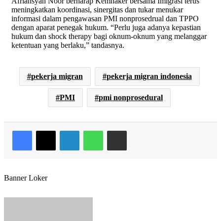
Afriansyan Noor berharap Kemnaker bersama Imigrasi terus
meningkatkan koordinasi, sinergitas dan tukar menukar
informasi dalam pengawasan PMI nonprosedrual dan TPPO
dengan aparat penegak hukum. “Perlu juga adanya kepastian
hukum dan shock therapy bagi oknum-oknum yang melanggar
ketentuan yang berlaku,” tandasnya.
pekerja migran
pekerja migran indonesia
PMI
pmi nonprosedural
Facebook
X
LinkedIn
WhatsApp
Share via Email
Banner Loker