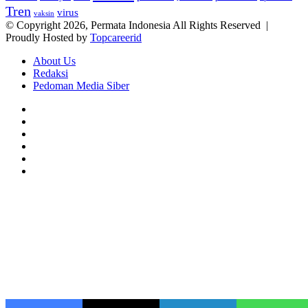
Tren
virus
vaksin
© Copyright 2026, Permata Indonesia All Rights Reserved |
Proudly Hosted by
Topcareerid
About Us
Redaksi
Pedoman Media Siber
Facebook
X
YouTube
Instagram
TikTok
RSS
Back
to
top
button