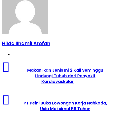
Hilda Ilhamil Arofah
Website
Makan
Ikan
Makan Ikan Jenis Ini 2 Kali Seminggu
Jenis
Lindungi Tubuh dari Penyakit
Ini
Kardiovaskular
2
Kali
Seminggu
Lindungi
PT
Tubuh
Pelni
PT Pelni Buka Lowongan Kerja Nahkoda,
dari
Buka
Usia Maksimal 58 Tahun
Penyakit
Lowongan
Kardiovaskular
Kerja