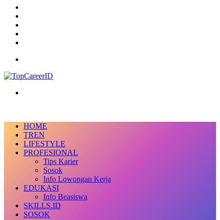
TikTok
RSS
Log
In
Random
Article
Sidebar
Menu
Search
for
HOME
TREN
LIFESTYLE
PROFESIONAL
Tips Karier
Sosok
Info Lowongan Kerja
EDUKASI
Info Beasiswa
SKILLS.ID
SOSOK