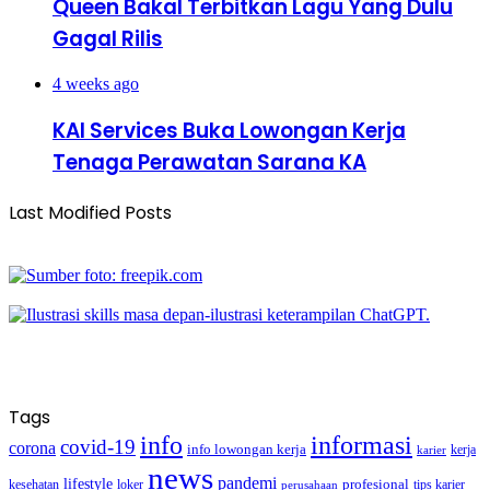
Queen Bakal Terbitkan Lagu Yang Dulu
Gagal Rilis
4 weeks ago
KAI Services Buka Lowongan Kerja
Tenaga Perawatan Sarana KA
Last Modified Posts
Tags
info
informasi
covid-19
corona
info lowongan kerja
kerja
karier
news
pandemi
lifestyle
kesehatan
loker
profesional
tips karier
perusahaan