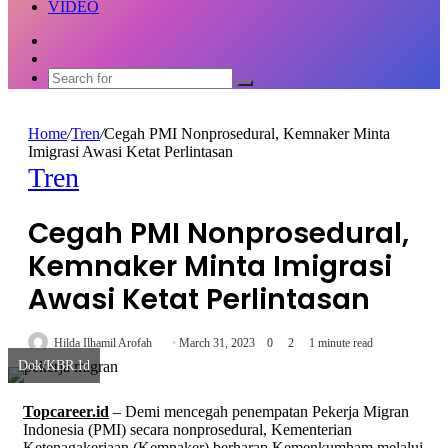
VIDEO
Random
Article
Switch
skin
Search
for
Home
/
Tren
/
Cegah PMI Nonprosedural, Kemnaker Minta
Imigrasi Awasi Ketat Perlintasan
Tren
Cegah PMI Nonprosedural,
Kemnaker Minta Imigrasi
Awasi Ketat Perlintasan
Send
Hilda Ilhamil Arofah
March 31, 2023
0
2
1 minute read
Dok/KBR.Id
an
email
Topcareer.id
– Demi mencegah penempatan Pekerja Migran
Indonesia (PMI) secara nonprosedural, Kementerian
Ketenagakerjaan (Kemnaker) berharap Kemenkumham melalui