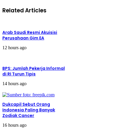
Nahkoda,
Related Articles
Usia
Maksimal
58
Tahun
Arab Saudi Resmi Akuisisi
Perusahaan Gim EA
12 hours ago
BPS: Jumlah Pekerja Informal
di RI Turun Tipis
14 hours ago
Dukcapil Sebut Orang
Indonesia Paling Banyak
Zodiak Cancer
16 hours ago