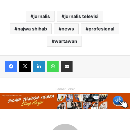
jurnalis
jurnalis televisi
najwa shihab
news
profesional
wartawan
Facebook
X
LinkedIn
WhatsApp
Share via Email
Banner Loker