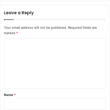
Leave a Reply
Your email address will not be published.
Required fields are
marked
*
C
o
m
m
e
n
t
*
Name
*