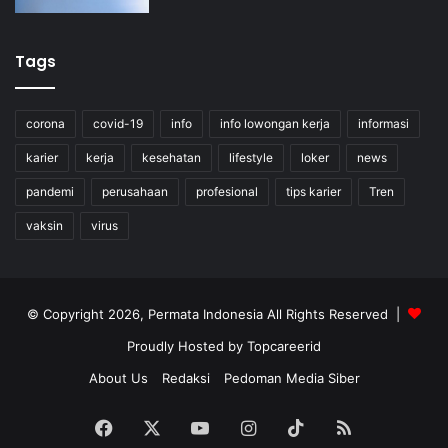
Tags
corona
covid-19
info
info lowongan kerja
informasi
karier
kerja
kesehatan
lifestyle
loker
news
pandemi
perusahaan
profesional
tips karier
Tren
vaksin
virus
© Copyright 2026, Permata Indonesia All Rights Reserved |
Proudly Hosted by
Topcareerid
About Us
Redaksi
Pedoman Media Siber
Facebook
X
YouTube
Instagram
TikTok
RSS