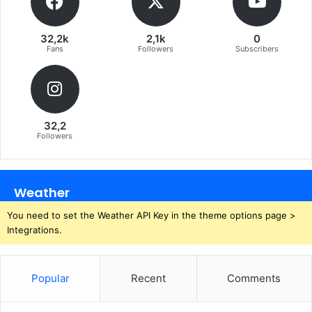
32,2k
2,1k
0
Fans
Followers
Subscribers
32,2
Followers
Weather
You need to set the Weather API Key in the theme options page >
Integrations.
Popular
Recent
Comments