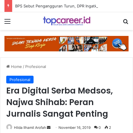
BPS Sebut Pengangguran Turun, DPR Ingatkan Soal Kualitas Pekerjaan
Menu
Se
Home
/
Profesional
Profesional
Era Digital Serba Medsos,
Najwa Shihab: Peran
Jurnalis Sangat Penting
Send
Hilda Ilhamil Arofah
November 16, 2019
0
2