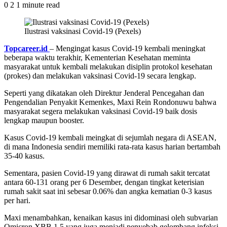
0
2
1 minute read
Ilustrasi vaksinasi Covid-19 (Pexels)
Topcareer.id
– Mengingat kasus Covid-19 kembali meningkat
beberapa waktu terakhir, Kementerian Kesehatan meminta
masyarakat untuk kembali melakukan disiplin protokol kesehatan
(prokes) dan melakukan vaksinasi Covid-19 secara lengkap.
Seperti yang dikatakan oleh Direktur Jenderal Pencegahan dan
Pengendalian Penyakit Kemenkes, Maxi Rein Rondonuwu bahwa
masyarakat segera melakukan vaksinasi Covid-19 baik dosis
lengkap maupun booster.
Kasus Covid-19 kembali meingkat di sejumlah negara di ASEAN,
di mana Indonesia sendiri memiliki rata-rata kasus harian bertambah
35-40 kasus.
Sementara, pasien Covid-19 yang dirawat di rumah sakit tercatat
antara 60-131 orang per 6 Desember, dengan tingkat keterisian
rumah sakit saat ini sebesar 0.06% dan angka kematian 0-3 kasus
per hari.
Maxi menambahkan, kenaikan kasus ini didominasi oleh subvarian
Omicron XBB 1.5 yang juga menjadi penyebab gelombang infeksi