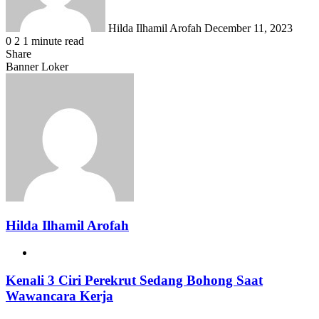
Hilda Ilhamil Arofah
December 11, 2023
0
2
1 minute read
Share
Facebook
X
LinkedIn
WhatsApp
Share
Banner Loker
via
Email
Hilda Ilhamil Arofah
Website
Kenali
Kenali 3 Ciri Perekrut Sedang Bohong Saat
3
Wawancara Kerja
Ciri
Perekrut