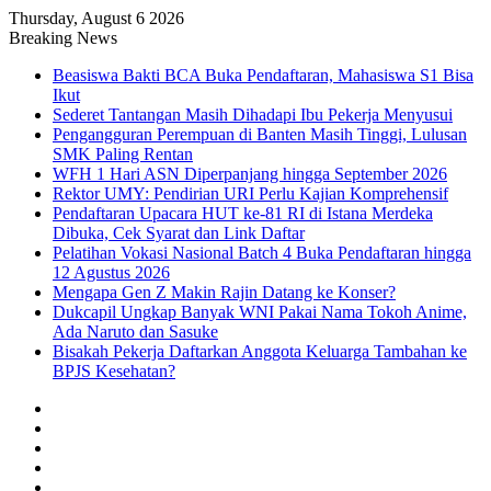
Thursday, August 6 2026
Breaking News
Beasiswa Bakti BCA Buka Pendaftaran, Mahasiswa S1 Bisa
Ikut
Sederet Tantangan Masih Dihadapi Ibu Pekerja Menyusui
Pengangguran Perempuan di Banten Masih Tinggi, Lulusan
SMK Paling Rentan
WFH 1 Hari ASN Diperpanjang hingga September 2026
Rektor UMY: Pendirian URI Perlu Kajian Komprehensif
Pendaftaran Upacara HUT ke-81 RI di Istana Merdeka
Dibuka, Cek Syarat dan Link Daftar
Pelatihan Vokasi Nasional Batch 4 Buka Pendaftaran hingga
12 Agustus 2026
Mengapa Gen Z Makin Rajin Datang ke Konser?
Dukcapil Ungkap Banyak WNI Pakai Nama Tokoh Anime,
Ada Naruto dan Sasuke
Bisakah Pekerja Daftarkan Anggota Keluarga Tambahan ke
BPJS Kesehatan?
Facebook
X
YouTube
Instagram
TikTok