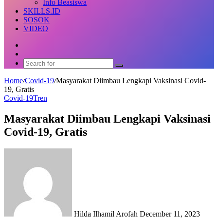
Info Beasiswa
SKILLS.ID
SOSOK
VIDEO
Random
Article
Switch
skin
Search
for
Home
/
Covid-19
/
Masyarakat Diimbau Lengkapi Vaksinasi Covid-
19, Gratis
Covid-19
Tren
Masyarakat Diimbau Lengkapi Vaksinasi
Covid-19, Gratis
Send
an
email
Hilda Ilhamil Arofah
December 11, 2023