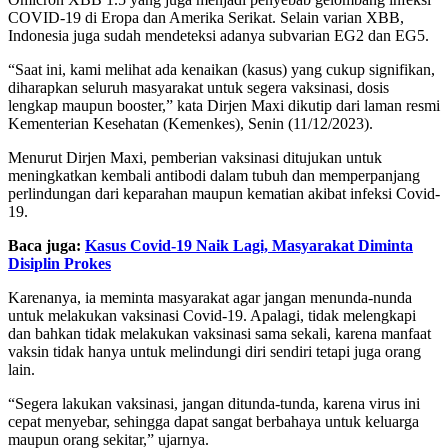
COVID-19 di Eropa dan Amerika Serikat. Selain varian XBB,
Indonesia juga sudah mendeteksi adanya subvarian EG2 dan EG5.
“Saat ini, kami melihat ada kenaikan (kasus) yang cukup signifikan,
diharapkan seluruh masyarakat untuk segera vaksinasi, dosis
lengkap maupun booster,” kata Dirjen Maxi dikutip dari laman resmi
Kementerian Kesehatan (Kemenkes), Senin (11/12/2023).
Menurut Dirjen Maxi, pemberian vaksinasi ditujukan untuk
meningkatkan kembali antibodi dalam tubuh dan memperpanjang
perlindungan dari keparahan maupun kematian akibat infeksi Covid-
19.
Baca juga:
Kasus Covid-19 Naik Lagi, Masyarakat Diminta
Disiplin Prokes
Karenanya, ia meminta masyarakat agar jangan menunda-nunda
untuk melakukan vaksinasi Covid-19. Apalagi, tidak melengkapi
dan bahkan tidak melakukan vaksinasi sama sekali, karena manfaat
vaksin tidak hanya untuk melindungi diri sendiri tetapi juga orang
lain.
“Segera lakukan vaksinasi, jangan ditunda-tunda, karena virus ini
cepat menyebar, sehingga dapat sangat berbahaya untuk keluarga
maupun orang sekitar,” ujarnya.