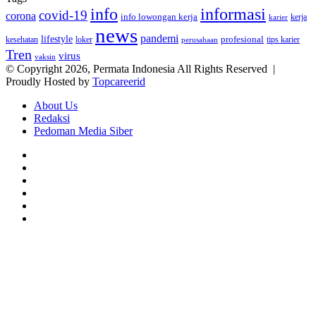
info
informasi
covid-19
corona
info lowongan kerja
kerja
karier
news
pandemi
lifestyle
kesehatan
loker
profesional
tips karier
perusahaan
Tren
virus
vaksin
© Copyright 2026, Permata Indonesia All Rights Reserved |
Proudly Hosted by
Topcareerid
About Us
Redaksi
Pedoman Media Siber
Facebook
X
YouTube
Instagram
TikTok
RSS
Facebook
X
LinkedIn
WhatsApp
Back
to
top
button