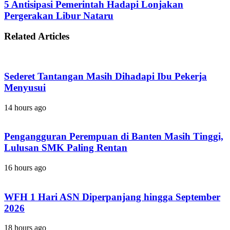
5
5 Antisipasi Pemerintah Hadapi Lonjakan
Sedang
Antisipasi
Pergerakan Libur Nataru
Bohong
Pemerintah
Saat
Hadapi
Wawancara
Related Articles
Lonjakan
Kerja
Pergerakan
Libur
Nataru
Sederet Tantangan Masih Dihadapi Ibu Pekerja
Menyusui
14 hours ago
Pengangguran Perempuan di Banten Masih Tinggi,
Lulusan SMK Paling Rentan
16 hours ago
WFH 1 Hari ASN Diperpanjang hingga September
2026
18 hours ago