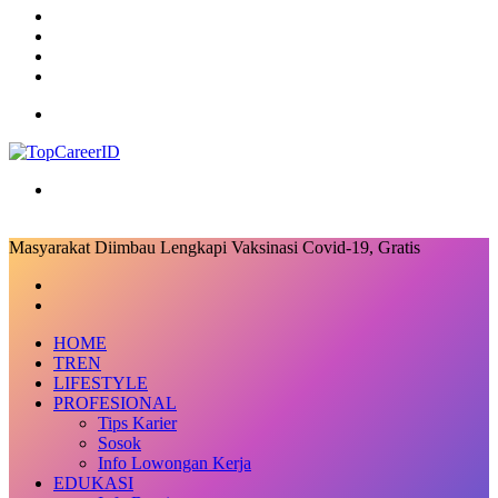
RSS
Log
In
Random
Article
Sidebar
Menu
Search
for
Masyarakat Diimbau Lengkapi Vaksinasi Covid-19, Gratis
Facebook
X
LinkedIn
Messenger
Messenger
Share
Previous
via
post
Next
Email
post
HOME
TREN
LIFESTYLE
PROFESIONAL
Tips Karier
Sosok
Info Lowongan Kerja
EDUKASI