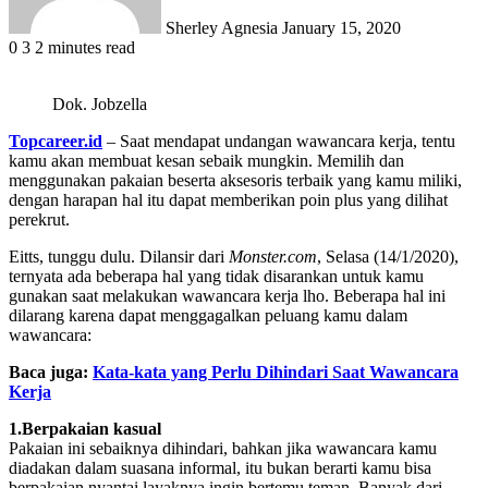
Sherley Agnesia
January 15, 2020
0
3
2 minutes read
Dok. Jobzella
Topcareer.id
– Saat mendapat undangan wawancara kerja, tentu
kamu akan membuat kesan sebaik mungkin. Memilih dan
menggunakan pakaian beserta aksesoris terbaik yang kamu miliki,
dengan harapan hal itu dapat memberikan poin plus yang dilihat
perekrut.
Eitts, tunggu dulu. Dilansir dari
Monster.com
, Selasa (14/1/2020),
ternyata ada beberapa hal yang tidak disarankan untuk kamu
gunakan saat melakukan wawancara kerja lho. Beberapa hal ini
dilarang karena dapat menggagalkan peluang kamu dalam
wawancara:
Baca juga:
Kata-kata yang Perlu Dihindari Saat Wawancara
Kerja
1.Berpakaian kasual
Pakaian ini sebaiknya dihindari, bahkan jika wawancara kamu
diadakan dalam suasana informal, itu bukan berarti kamu bisa
berpakaian nyantai layaknya ingin bertemu teman. Banyak dari