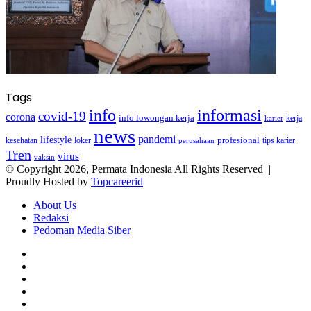
Tags
info
informasi
covid-19
corona
info lowongan kerja
kerja
karier
news
pandemi
lifestyle
kesehatan
loker
profesional
tips karier
perusahaan
Tren
virus
vaksin
© Copyright 2026, Permata Indonesia All Rights Reserved |
Proudly Hosted by
Topcareerid
About Us
Redaksi
Pedoman Media Siber
Facebook
X
YouTube
Instagram
TikTok