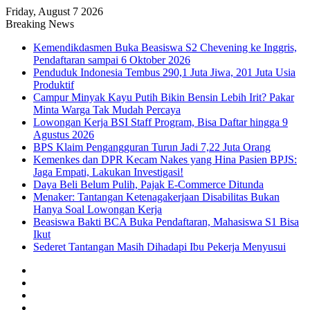
Friday, August 7 2026
Breaking News
Kemendikdasmen Buka Beasiswa S2 Chevening ke Inggris,
Pendaftaran sampai 6 Oktober 2026
Penduduk Indonesia Tembus 290,1 Juta Jiwa, 201 Juta Usia
Produktif
Campur Minyak Kayu Putih Bikin Bensin Lebih Irit? Pakar
Minta Warga Tak Mudah Percaya
Lowongan Kerja BSI Staff Program, Bisa Daftar hingga 9
Agustus 2026
BPS Klaim Pengangguran Turun Jadi 7,22 Juta Orang
Kemenkes dan DPR Kecam Nakes yang Hina Pasien BPJS:
Jaga Empati, Lakukan Investigasi!
Daya Beli Belum Pulih, Pajak E-Commerce Ditunda
Menaker: Tantangan Ketenagakerjaan Disabilitas Bukan
Hanya Soal Lowongan Kerja
Beasiswa Bakti BCA Buka Pendaftaran, Mahasiswa S1 Bisa
Ikut
Sederet Tantangan Masih Dihadapi Ibu Pekerja Menyusui
Facebook
X
YouTube
Instagram