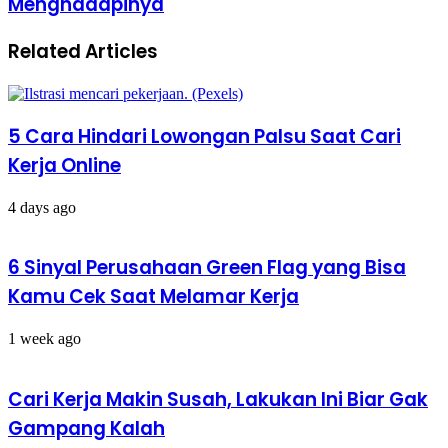
Menghadapinya
Manajer?
Siapa
Ini
Mau?
Tantangan
Related Articles
dan
Cara
Menghadapinya
5 Cara Hindari Lowongan Palsu Saat Cari
Kerja Online
4 days ago
6 Sinyal Perusahaan Green Flag yang Bisa
Kamu Cek Saat Melamar Kerja
1 week ago
Cari Kerja Makin Susah, Lakukan Ini Biar Gak
Gampang Kalah