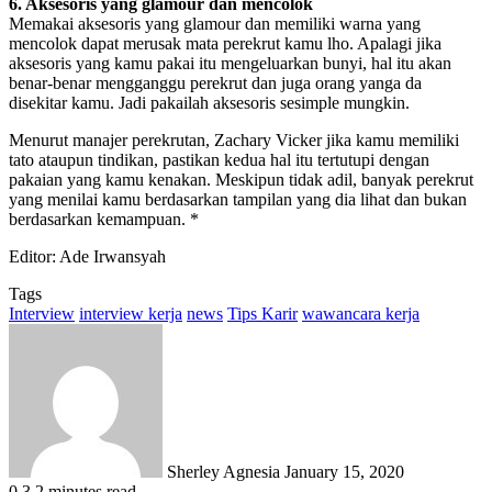
6. Aksesoris yang glamour dan mencolok
Memakai aksesoris yang glamour dan memiliki warna yang
mencolok dapat merusak mata perekrut kamu lho. Apalagi jika
aksesoris yang kamu pakai itu mengeluarkan bunyi, hal itu akan
benar-benar mengganggu perekrut dan juga orang yanga da
disekitar kamu. Jadi pakailah aksesoris sesimple mungkin.
Menurut manajer perekrutan, Zachary Vicker jika kamu memiliki
tato ataupun tindikan, pastikan kedua hal itu tertutupi dengan
pakaian yang kamu kenakan. Meskipun tidak adil, banyak perekrut
yang menilai kamu berdasarkan tampilan yang dia lihat dan bukan
berdasarkan kemampuan. *
Editor: Ade Irwansyah
Tags
Interview
interview kerja
news
Tips Karir
wawancara kerja
Send
an
email
Sherley Agnesia
January 15, 2020
0
3
2 minutes read