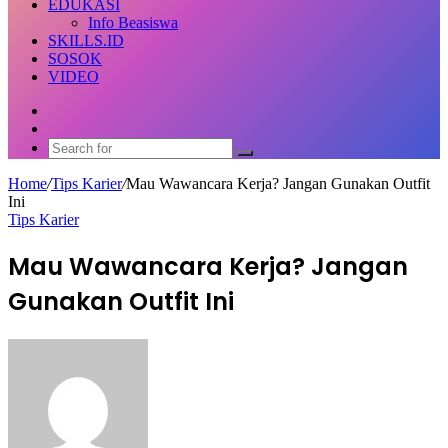
EDUKASI
Info Beasiswa
SKILLS.ID
SOSOK
VIDEO
Random
Article
Switch
skin
Search
for
Home
/
Tips Karier
/
Mau Wawancara Kerja? Jangan Gunakan Outfit
Ini
Tips Karier
Mau Wawancara Kerja? Jangan
Gunakan Outfit Ini
Send
an
email