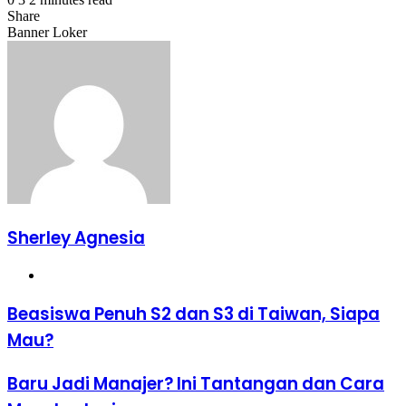
Share
Facebook
X
LinkedIn
WhatsApp
Share
Banner Loker
via
Email
Sherley Agnesia
Website
Beasiswa
Beasiswa Penuh S2 dan S3 di Taiwan, Siapa
Penuh
Mau?
S2
dan
S3
Baru
Baru Jadi Manajer? Ini Tantangan dan Cara
di
Jadi
Taiwan,