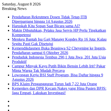
Saturday, August 8 2026
Breaking News
Pendaftaran Rekrutmen Dosen Tidak Tetap ITB
Diperpanjang hingga 14 Agustus 2026
Haruskah Kita Sopan Saat Bicara sama AI?
Makin Dibutuhkan, Pelaku Jasa Servis HP Perlu Tingkatkan
Kompetensi
Menkeu Bantah Isu Gaji Manajer Kopdes Rp 16 Juta: Kalau
Segitu Pasti Gak Disetujui
Kemendikdasmen Buka Beasiswa S2 Chevening ke Inggris,
Pendaftaran sampai 6 Oktober 2026
Penduduk Indonesia Tembus 290,1 Juta Jiwa, 201 Juta Usia
Produktif
Campur Minyak Kayu Putih Bikin Bensin Lebih Irit? Pakar
Minta Warga Tak Mudah Percaya
Lowongan Kerja BSI Staff Program, Bisa Daftar hingga 9
Agustus 2026
BPS Klaim Pengangguran Turun Jadi 7,22 Juta Orang
Kemenkes dan DPR Kecam Nakes yang Hina Pasien BPJS:
Jaga Empati, Lakukan Investigasi!
Facebook
X
YouTube