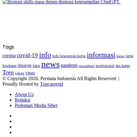
Tags
info
informasi
covid-19
corona
info lowongan kerja
kerja
karier
news
pandemi
lifestyle
kesehatan
loker
profesional
tips karier
perusahaan
Tren
virus
vaksin
© Copyright 2026, Permata Indonesia All Rights Reserved |
Proudly Hosted by
Topcareerid
About Us
Redaksi
Pedoman Media Siber
Facebook
X
YouTube
Instagram