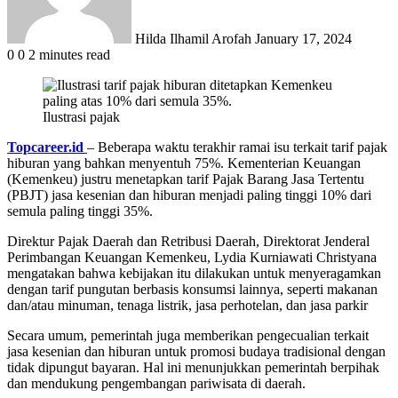
Hilda Ilhamil Arofah
January 17, 2024
0
0
2 minutes read
Ilustrasi pajak
Topcareer.id
– Beberapa waktu terakhir ramai isu terkait tarif pajak
hiburan yang bahkan menyentuh 75%. Kementerian Keuangan
(Kemenkeu) justru menetapkan tarif Pajak Barang Jasa Tertentu
(PBJT) jasa kesenian dan hiburan menjadi paling tinggi 10% dari
semula paling tinggi 35%.
Direktur Pajak Daerah dan Retribusi Daerah, Direktorat Jenderal
Perimbangan Keuangan Kemenkeu, Lydia Kurniawati Christyana
mengatakan bahwa kebijakan itu dilakukan untuk menyeragamkan
dengan tarif pungutan berbasis konsumsi lainnya, seperti makanan
dan/atau minuman, tenaga listrik, jasa perhotelan, dan jasa parkir
Secara umum, pemerintah juga memberikan pengecualian terkait
jasa kesenian dan hiburan untuk promosi budaya tradisional dengan
tidak dipungut bayaran. Hal ini menunjukkan pemerintah berpihak
dan mendukung pengembangan pariwisata di daerah.