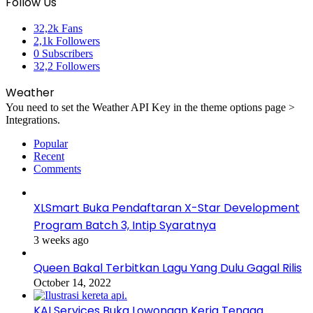
Follow Us
32,2k
Fans
2,1k
Followers
0
Subscribers
32,2
Followers
Weather
You need to set the Weather API Key in the theme options page >
Integrations.
Popular
Recent
Comments
XLSmart Buka Pendaftaran X-Star Development
Program Batch 3, Intip Syaratnya
3 weeks ago
Queen Bakal Terbitkan Lagu Yang Dulu Gagal Rilis
October 14, 2022
KAI Services Buka Lowongan Kerja Tenaga