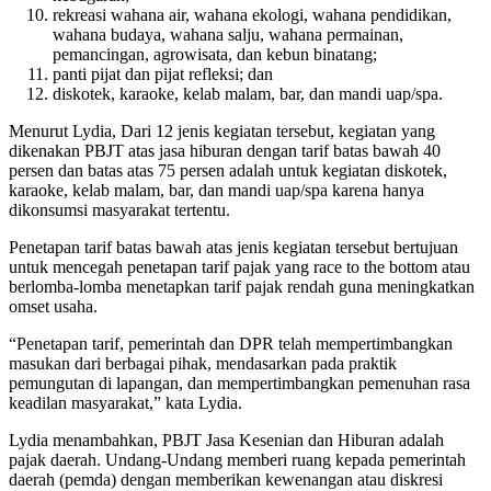
rekreasi wahana air, wahana ekologi, wahana pendidikan,
wahana budaya, wahana salju, wahana permainan,
pemancingan, agrowisata, dan kebun binatang;
panti pijat dan pijat refleksi; dan
diskotek, karaoke, kelab malam, bar, dan mandi uap/spa.
Menurut Lydia, Dari 12 jenis kegiatan tersebut, kegiatan yang
dikenakan PBJT atas jasa hiburan dengan tarif batas bawah 40
persen dan batas atas 75 persen adalah untuk kegiatan diskotek,
karaoke, kelab malam, bar, dan mandi uap/spa karena hanya
dikonsumsi masyarakat tertentu.
Penetapan tarif batas bawah atas jenis kegiatan tersebut bertujuan
untuk mencegah penetapan tarif pajak yang race to the bottom atau
berlomba-lomba menetapkan tarif pajak rendah guna meningkatkan
omset usaha.
“Penetapan tarif, pemerintah dan DPR telah mempertimbangkan
masukan dari berbagai pihak, mendasarkan pada praktik
pemungutan di lapangan, dan mempertimbangkan pemenuhan rasa
keadilan masyarakat,” kata Lydia.
Lydia menambahkan, PBJT Jasa Kesenian dan Hiburan adalah
pajak daerah. Undang-Undang memberi ruang kepada pemerintah
daerah (pemda) dengan memberikan kewenangan atau diskresi