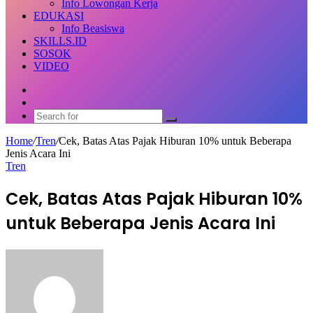
Info Lowongan Kerja
EDUKASI
Info Beasiswa
SKILLS.ID
SOSOK
VIDEO
Random
Article
Switch
skin
Search
for
Home
/
Tren
/
Cek, Batas Atas Pajak Hiburan 10% untuk Beberapa
Jenis Acara Ini
Tren
Cek, Batas Atas Pajak Hiburan 10%
untuk Beberapa Jenis Acara Ini
Send
an
email