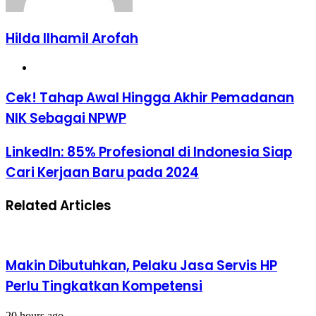
Hilda Ilhamil Arofah
Website
Cek!
Cek! Tahap Awal Hingga Akhir Pemadanan
Tahap
NIK Sebagai NPWP
Awal
Hingga
Akhir
LinkedIn:
LinkedIn: 85% Profesional di Indonesia Siap
Pemadanan
85%
Cari Kerjaan Baru pada 2024
NIK
Profesional
Sebagai
di
NPWP
Indonesia
Related Articles
Siap
Cari
Kerjaan
Baru
pada
Makin Dibutuhkan, Pelaku Jasa Servis HP
2024
Perlu Tingkatkan Kompetensi
20 hours ago