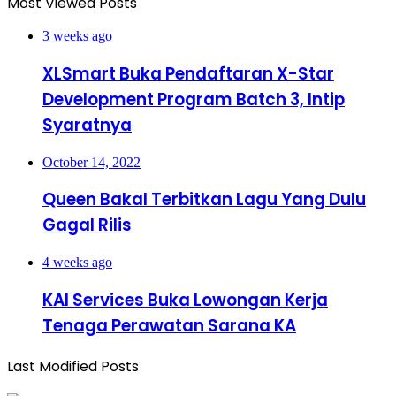
Most Viewed Posts
3 weeks ago
XLSmart Buka Pendaftaran X-Star
Development Program Batch 3, Intip
Syaratnya
October 14, 2022
Queen Bakal Terbitkan Lagu Yang Dulu
Gagal Rilis
4 weeks ago
KAI Services Buka Lowongan Kerja
Tenaga Perawatan Sarana KA
Last Modified Posts