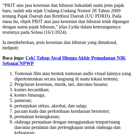
“PBJT atas jasa kesenian dan hiburan bukanlah suatu jenis pajak
baru, sudah ada sejak Undang-Undang Nomor 28 Tahun 2009
tentang Pajak Daerah dan Retribusi Daerah (UU PDRD). Pada
masa itu, objek PBJT atas jasa kesenian dan hiburan telah dipungut
dengan nama pajak hiburan,” jelas Lydia dalam keterangannya
resminya pada Selasa (16/1/2024).
Ia membeberkan, jenis kesenian dan hiburan yang dimaksud,
meliputi:
Baca juga:
Cek! Tahap Awal Hingga Akhir Pemadanan NIK
Sebagai NPWP
Tontonan film atau bentuk tontonan audio visual lainnya yang
dipertontonkan secara langsung di suatu lokasi tertentu;
Pergelaran kesenian, musik, tari, dan/atau busana;
kontes kecantikan;
kontes binaraga;
pameran;
pertunjukan sirkus, akrobat, dan sulap;
pacuan kuda dan perlombaan kendaraan bermotor;
permainan ketangkasan;
olahraga permainan dengan menggunakan tempat/ruang
dan/atau peralatan dan perlengkapan untuk olahraga dan
kebugaran;