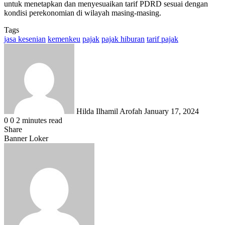
untuk menetapkan dan menyesuaikan tarif PDRD sesuai dengan
kondisi perekonomian di wilayah masing-masing.
Tags
jasa kesenian
kemenkeu
pajak
pajak hiburan
tarif pajak
Send
an
email
Hilda Ilhamil Arofah
January 17, 2024
0
0
2 minutes read
Share
Facebook
X
LinkedIn
WhatsApp
Share
Banner Loker
via
Email