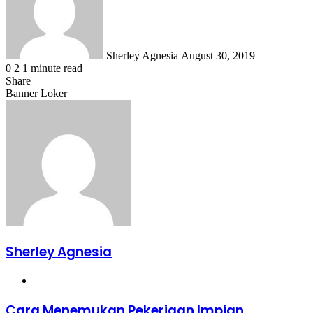
Sherley Agnesia
August 30, 2019
0
2
1 minute read
Share
Facebook
X
LinkedIn
WhatsApp
Share
Banner Loker
via
Email
Sherley Agnesia
Website
Cara
Cara Menemukan Pekerjaan Impian