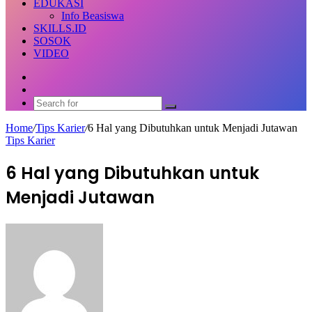
EDUKASI
Info Beasiswa
SKILLS.ID
SOSOK
VIDEO
Random
Article
Switch
skin
Search
for
Home
/
Tips Karier
/
6 Hal yang Dibutuhkan untuk Menjadi Jutawan
Tips Karier
6 Hal yang Dibutuhkan untuk
Menjadi Jutawan
Send
an
email