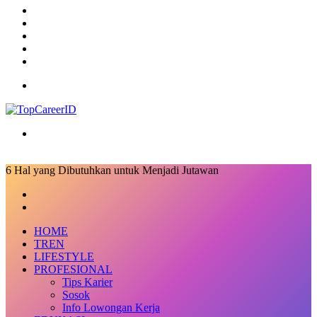
TikTok
RSS
Log
In
Random
Article
Sidebar
Menu
Search
for
6 Hal yang Dibutuhkan untuk Menjadi Jutawan
Facebook
X
LinkedIn
Messenger
Messenger
Share
Previous
via
post
Next
Email
post
HOME
TREN
LIFESTYLE
PROFESIONAL
Tips Karier
Sosok
Info Lowongan Kerja