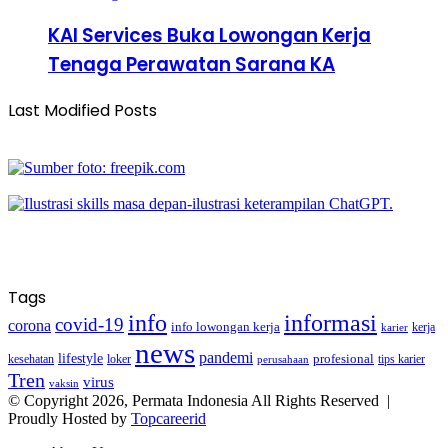
KAI Services Buka Lowongan Kerja
Tenaga Perawatan Sarana KA
Last Modified Posts
Tags
info
informasi
covid-19
corona
info lowongan kerja
kerja
karier
news
pandemi
lifestyle
kesehatan
loker
profesional
tips karier
perusahaan
Tren
virus
vaksin
© Copyright 2026, Permata Indonesia All Rights Reserved |
Proudly Hosted by
Topcareerid