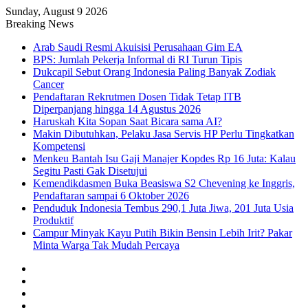
Sunday, August 9 2026
Breaking News
Arab Saudi Resmi Akuisisi Perusahaan Gim EA
BPS: Jumlah Pekerja Informal di RI Turun Tipis
Dukcapil Sebut Orang Indonesia Paling Banyak Zodiak
Cancer
Pendaftaran Rekrutmen Dosen Tidak Tetap ITB
Diperpanjang hingga 14 Agustus 2026
Haruskah Kita Sopan Saat Bicara sama AI?
Makin Dibutuhkan, Pelaku Jasa Servis HP Perlu Tingkatkan
Kompetensi
Menkeu Bantah Isu Gaji Manajer Kopdes Rp 16 Juta: Kalau
Segitu Pasti Gak Disetujui
Kemendikdasmen Buka Beasiswa S2 Chevening ke Inggris,
Pendaftaran sampai 6 Oktober 2026
Penduduk Indonesia Tembus 290,1 Juta Jiwa, 201 Juta Usia
Produktif
Campur Minyak Kayu Putih Bikin Bensin Lebih Irit? Pakar
Minta Warga Tak Mudah Percaya
Facebook
X
YouTube
Instagram