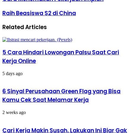
Menemukan
Pekerjaan
Raih
Raih Beasiswa S2 di China
Impian
Beasiswa
S2
Related Articles
di
China
5 Cara Hindari Lowongan Palsu Saat Cari
Kerja Online
5 days ago
6 Sinyal Perusahaan Green Flag yang Bisa
Kamu Cek Saat Melamar Kerja
2 weeks ago
Cari Kerja Makin Susah, Lakukan Ini Biar Gak