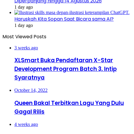
Diperpanjang hingga 14 Agustus 2026
1 day ago
Haruskah Kita Sopan Saat Bicara sama AI?
1 day ago
Most Viewed Posts
3 weeks ago
XLSmart Buka Pendaftaran X-Star
Development Program Batch 3, Intip
Syaratnya
October 14, 2022
Queen Bakal Terbitkan Lagu Yang Dulu
Gagal Rilis
4 weeks ago