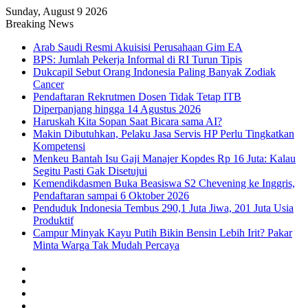
Sunday, August 9 2026
Breaking News
Arab Saudi Resmi Akuisisi Perusahaan Gim EA
BPS: Jumlah Pekerja Informal di RI Turun Tipis
Dukcapil Sebut Orang Indonesia Paling Banyak Zodiak
Cancer
Pendaftaran Rekrutmen Dosen Tidak Tetap ITB
Diperpanjang hingga 14 Agustus 2026
Haruskah Kita Sopan Saat Bicara sama AI?
Makin Dibutuhkan, Pelaku Jasa Servis HP Perlu Tingkatkan
Kompetensi
Menkeu Bantah Isu Gaji Manajer Kopdes Rp 16 Juta: Kalau
Segitu Pasti Gak Disetujui
Kemendikdasmen Buka Beasiswa S2 Chevening ke Inggris,
Pendaftaran sampai 6 Oktober 2026
Penduduk Indonesia Tembus 290,1 Juta Jiwa, 201 Juta Usia
Produktif
Campur Minyak Kayu Putih Bikin Bensin Lebih Irit? Pakar
Minta Warga Tak Mudah Percaya
Facebook
X
YouTube
Instagram