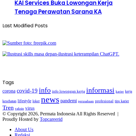
KAI Services Buka Lowongan Kerja
Tenaga Perawatan Sarana KA
Last Modified Posts
Tags
info
informasi
covid-19
corona
info lowongan kerja
kerja
karier
news
pandemi
lifestyle
kesehatan
loker
profesional
tips karier
perusahaan
Tren
virus
vaksin
© Copyright 2026, Permata Indonesia All Rights Reserved |
Proudly Hosted by
Topcareerid
About Us
Redaksi