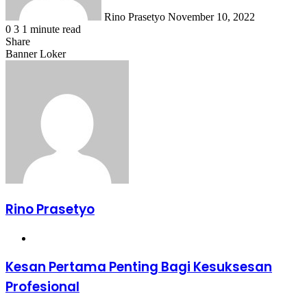
Rino Prasetyo
November 10, 2022
0
3
1 minute read
Share
Facebook
X
LinkedIn
WhatsApp
Share
Banner Loker
via
Email
Rino Prasetyo
Website
Kesan
Kesan Pertama Penting Bagi Kesuksesan
Pertama
Profesional
Penting
Bagi