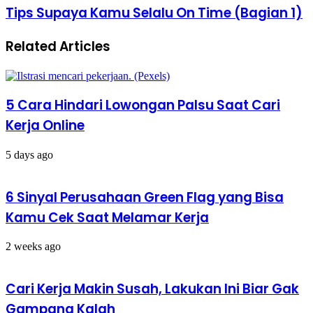
Kesuksesan
Tips
Tips Supaya Kamu Selalu On Time (Bagian 1)
Profesional
Supaya
Kamu
Related Articles
Selalu
On
Time
(Bagian
1)
5 Cara Hindari Lowongan Palsu Saat Cari
Kerja Online
5 days ago
6 Sinyal Perusahaan Green Flag yang Bisa
Kamu Cek Saat Melamar Kerja
2 weeks ago
Cari Kerja Makin Susah, Lakukan Ini Biar Gak
Gampang Kalah