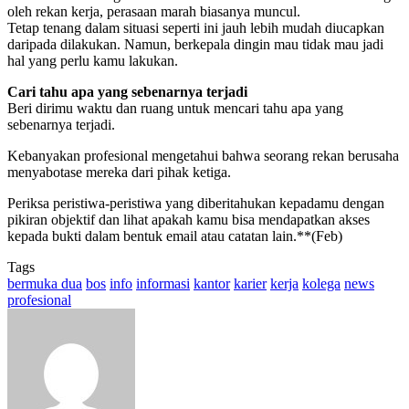
oleh rekan kerja, perasaan marah biasanya muncul.
Tetap tenang dalam situasi seperti ini jauh lebih mudah diucapkan
daripada dilakukan. Namun, berkepala dingin mau tidak mau jadi
hal yang perlu kamu lakukan.
Cari tahu apa yang sebenarnya terjadi
Beri dirimu waktu dan ruang untuk mencari tahu apa yang
sebenarnya terjadi.
Kebanyakan profesional mengetahui bahwa seorang rekan berusaha
menyabotase mereka dari pihak ketiga.
Periksa peristiwa-peristiwa yang diberitahukan kepadamu dengan
pikiran objektif dan lihat apakah kamu bisa mendapatkan akses
kepada bukti dalam bentuk email atau catatan lain.**(Feb)
Tags
bermuka dua
bos
info
informasi
kantor
karier
kerja
kolega
news
profesional
Send
an
email