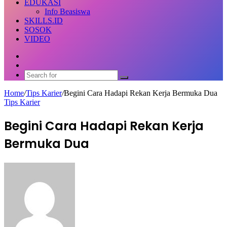
EDUKASI
Info Beasiswa
SKILLS.ID
SOSOK
VIDEO
Random
Article
Switch
skin
Search
for
Home
/
Tips Karier
/
Begini Cara Hadapi Rekan Kerja Bermuka Dua
Tips Karier
Begini Cara Hadapi Rekan Kerja
Bermuka Dua
Send
an
email