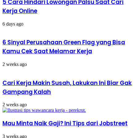
PAUD
5 Cara Hindari Lowongan Palsu Saat Cari
HI
Kerja Online
6 days ago
6 Sinyal Perusahaan Green Flag yang Bisa
Kamu Cek Saat Melamar Kerja
2 weeks ago
Cari Kerja Makin Susah, Lakukan Ini Biar Gak
Gampang Kalah
2 weeks ago
Mau Minta Naik Gaji? Ini Tips dari Jobstreet
3 weeks ago