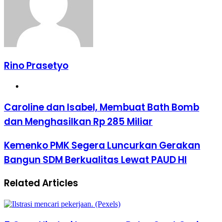
Rino Prasetyo
Website
Caroline
Caroline dan Isabel, Membuat Bath Bomb
dan
dan Menghasilkan Rp 285 Miliar
Isabel,
Membuat
Bath
Kemenko
Kemenko PMK Segera Luncurkan Gerakan
Bomb
PMK
Bangun SDM Berkualitas Lewat PAUD HI
dan
Segera
Menghasilkan
Luncurkan
Rp
Gerakan
Related Articles
285
Bangun
Miliar
SDM
Berkualitas
Lewat