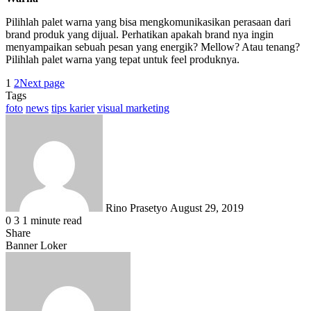
Pilihlah palet warna yang bisa mengkomunikasikan perasaan dari
brand produk yang dijual. Perhatikan apakah brand nya ingin
menyampaikan sebuah pesan yang energik? Mellow? Atau tenang?
Pilihlah palet warna yang tepat untuk feel produknya.
1
2
Next page
Tags
foto
news
tips karier
visual marketing
Send
an
email
Rino Prasetyo
August 29, 2019
0
3
1 minute read
Share
Facebook
X
LinkedIn
WhatsApp
Share
Banner Loker
via
Email