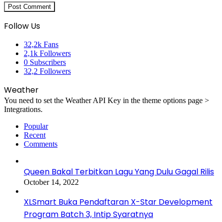
Follow Us
32,2k
Fans
2,1k
Followers
0
Subscribers
32,2
Followers
Weather
You need to set the Weather API Key in the theme options page >
Integrations.
Popular
Recent
Comments
Queen Bakal Terbitkan Lagu Yang Dulu Gagal Rilis
October 14, 2022
XLSmart Buka Pendaftaran X-Star Development
Program Batch 3, Intip Syaratnya