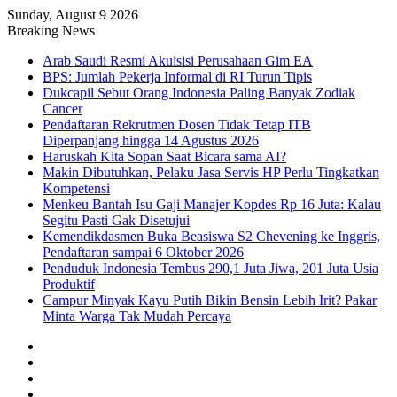
Sunday, August 9 2026
Breaking News
Arab Saudi Resmi Akuisisi Perusahaan Gim EA
BPS: Jumlah Pekerja Informal di RI Turun Tipis
Dukcapil Sebut Orang Indonesia Paling Banyak Zodiak
Cancer
Pendaftaran Rekrutmen Dosen Tidak Tetap ITB
Diperpanjang hingga 14 Agustus 2026
Haruskah Kita Sopan Saat Bicara sama AI?
Makin Dibutuhkan, Pelaku Jasa Servis HP Perlu Tingkatkan
Kompetensi
Menkeu Bantah Isu Gaji Manajer Kopdes Rp 16 Juta: Kalau
Segitu Pasti Gak Disetujui
Kemendikdasmen Buka Beasiswa S2 Chevening ke Inggris,
Pendaftaran sampai 6 Oktober 2026
Penduduk Indonesia Tembus 290,1 Juta Jiwa, 201 Juta Usia
Produktif
Campur Minyak Kayu Putih Bikin Bensin Lebih Irit? Pakar
Minta Warga Tak Mudah Percaya
Facebook
X
YouTube
Instagram