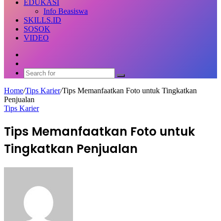
EDUKASI
Info Beasiswa
SKILLS.ID
SOSOK
VIDEO
Random
Article
Switch
skin
Search
for
Home
/
Tips Karier
/
Tips Memanfaatkan Foto untuk Tingkatkan
Penjualan
Tips Karier
Tips Memanfaatkan Foto untuk
Tingkatkan Penjualan
Send
an
email