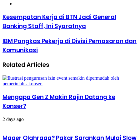
Website
Kesempatan
Kesempatan Kerja di BTN Jadi General
Kerja
Banking Staff, Ini Syaratnya
di
BTN
Jadi
IBM
IBM Pangkas Pekerja di Divisi Pemasaran dan
General
Pangkas
Komunikasi
Banking
Pekerja
Staff,
di
Ini
Divisi
Related Articles
Syaratnya
Pemasaran
dan
Komunikasi
Mengapa Gen Z Makin Rajin Datang ke
Konser?
2 days ago
Mager Olahraga? Pakar Sarankan Mulai Slow