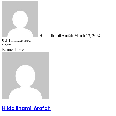
Send
an
email
Hilda Ilhamil Arofah
March 13, 2024
0
3
1 minute read
Share
Facebook
X
LinkedIn
WhatsApp
Share
Banner Loker
via
Email
Hilda Ilhamil Arofah