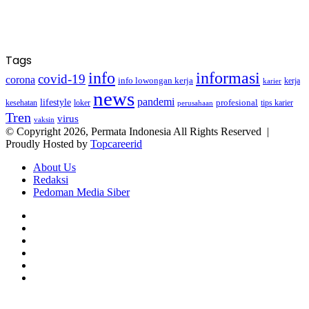
Tags
info
informasi
covid-19
corona
info lowongan kerja
kerja
karier
news
pandemi
lifestyle
kesehatan
loker
profesional
tips karier
perusahaan
Tren
virus
vaksin
© Copyright 2026, Permata Indonesia All Rights Reserved |
Proudly Hosted by
Topcareerid
About Us
Redaksi
Pedoman Media Siber
Facebook
X
YouTube
Instagram
TikTok
RSS
Facebook
X
LinkedIn
WhatsApp
Back