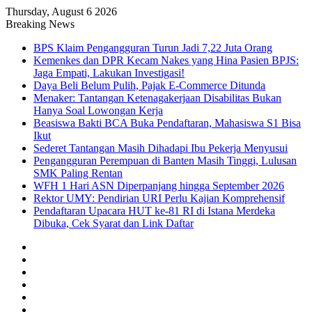
Thursday, August 6 2026
Breaking News
BPS Klaim Pengangguran Turun Jadi 7,22 Juta Orang
Kemenkes dan DPR Kecam Nakes yang Hina Pasien BPJS:
Jaga Empati, Lakukan Investigasi!
Daya Beli Belum Pulih, Pajak E-Commerce Ditunda
Menaker: Tantangan Ketenagakerjaan Disabilitas Bukan
Hanya Soal Lowongan Kerja
Beasiswa Bakti BCA Buka Pendaftaran, Mahasiswa S1 Bisa
Ikut
Sederet Tantangan Masih Dihadapi Ibu Pekerja Menyusui
Pengangguran Perempuan di Banten Masih Tinggi, Lulusan
SMK Paling Rentan
WFH 1 Hari ASN Diperpanjang hingga September 2026
Rektor UMY: Pendirian URI Perlu Kajian Komprehensif
Pendaftaran Upacara HUT ke-81 RI di Istana Merdeka
Dibuka, Cek Syarat dan Link Daftar
Facebook
X
YouTube
Instagram
TikTok
RSS