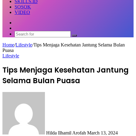
SKILLS.ID
SOSOK
VIDEO
Random
Article
Switch
skin
Search
for
Home
/
Lifestyle
/
Tips Menjaga Kesehatan Jantung Selama Bulan
Puasa
Lifestyle
Tips Menjaga Kesehatan Jantung
Selama Bulan Puasa
Send
an
email
Hilda Ilhamil Arofah
March 13, 2024