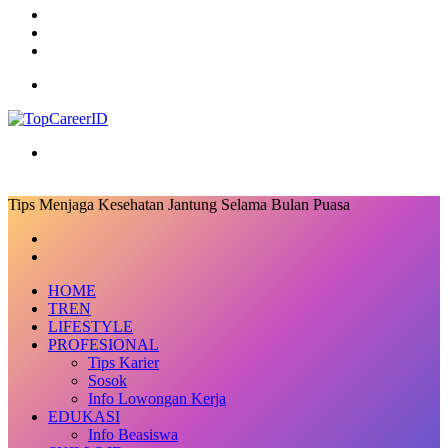
Log
In
Random
Article
Sidebar
Menu
Search
for
Tips Menjaga Kesehatan Jantung Selama Bulan Puasa
Facebook
X
LinkedIn
Messenger
Messenger
Share
Previous
via
post
Next
Email
post
HOME
TREN
LIFESTYLE
PROFESIONAL
Tips Karier
Sosok
Info Lowongan Kerja
EDUKASI
Info Beasiswa