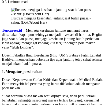
0
3
1 minute read
Ilustrasi menjaga kesehatan jantung saat bulan puasa -
sahur. (Dok/About Her)
Topcareer.id
– Menjaga kesehatan jantung memang harus
diusahakan kapanpun sehingga menjadi investasi di hari tua. Begitu
juga saat bulan puasa, menjaga kesehatan jantung butuh perhatian
lebih apalagi mengingat kadang kita tergiur dengan pola makan
yang “lebih longgar”.
Dosen Fakultas Ilmu Kesehatan (FIK) UM Surabaya Fatin Lailatul
Badriyah memberikan beberapa tips agar jantung tetap sehat selama
menjalankan ibadah puasa.
1. Mengatur porsi makan
Dosen Keperawatan Gadar Kritis dan Keperawatan Medical Bedah,
Fatin menyebit hal pertama yang harus dilakukan adalah mengatur
porsi makan.
“Saat berbuka puasa makan secukupnya saja, tidak perlu terlalu
berlebihan sehingga seseorang merasa terlalu kenyang, karena hal
tersebut akan membantu meringankan faktor risiko penyakit jantung